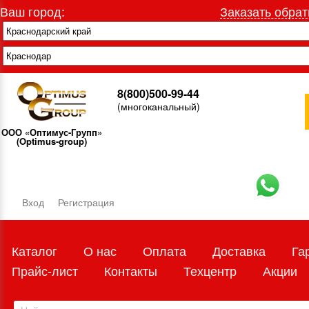
Ваш город:
Заказать обрат
8(800)500-99-44
(многоканальный)
ООО «Оптимус-Групп»
(Optimus-group)
Вход
Регистрация
Каталог
О нас
Оплата
Доставка
Га
Прайс-лист
Контакты
Техцентр
Акции