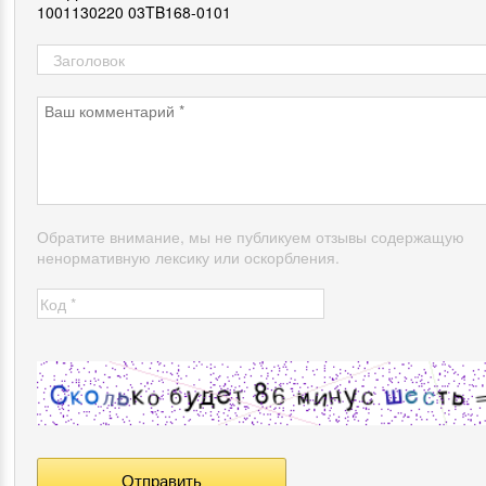
1001130220 03TB168-0101
Обратите внимание, мы не публикуем отзывы содержащую
ненормативную лексику или оскорбления.