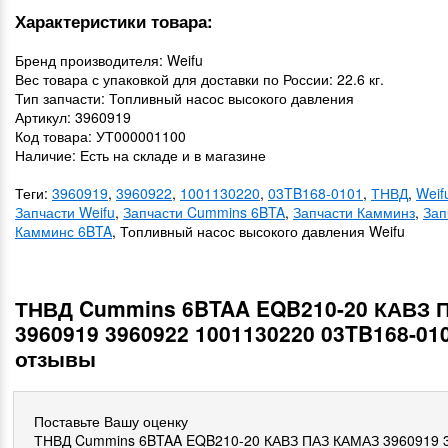
Характеристики товара:
Бренд производителя: Weifu
Вес товара с упаковкой для доставки по России: 22.6 кг.
Тип запчасти: Топливный насос высокого давления
Артикул: 3960919
Код товара: УТ000001100
Наличие: Есть на складе и в магазине
Теги:
3960919
,
3960922
,
1001130220
,
03TB168-0101
,
ТНВД
,
Weif
Запчасти Weifu
,
Запчасти Cummins 6BTA
,
Запчасти Камминз
,
Зап
Камминс 6BTA
, Топливный насос высокого давления Weifu
ТНВД Cummins 6BTAA EQB210-20 КАВЗ 
3960919 3960922 1001130220 03TB168-01
отзывы
Поставьте Вашу оценку
ТНВД Cummins 6BTAA EQB210-20 КАВЗ ПАЗ КАМАЗ 3960919 