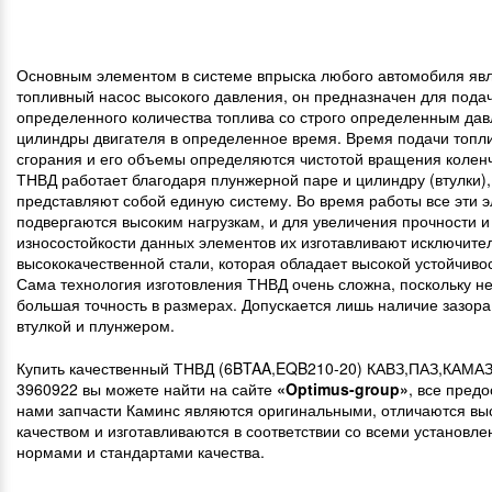
Основным элементом в системе впрыска любого автомобиля яв
топливный насос высокого давления, он предназначен для пода
определенного количества топлива со строго определенным да
цилиндры двигателя в определенное время. Время подачи топли
сгорания и его объемы определяются чистотой вращения коленч
ТНВД работает благодаря плунжерной паре и цилиндру (втулки),
представляют собой единую систему. Во время работы все эти 
подвергаются высоким нагрузкам, и для увеличения прочности и
износостойкости данных элементов их изготавливают исключите
высококачественной стали, которая обладает высокой устойчивос
Сама технология изготовления ТНВД очень сложна, поскольку н
большая точность в размерах. Допускается лишь наличие зазор
втулкой и плунжером.
Купить качественный ТНВД (6BTAA,EQB210-20) КАВЗ,ПАЗ,КАМА
3960922 вы можете найти на сайте
«Optimus-group»
, все пред
нами запчасти Каминс являются оригинальными, отличаются вы
качеством и изготавливаются в соответствии со всеми установл
нормами и стандартами качества.