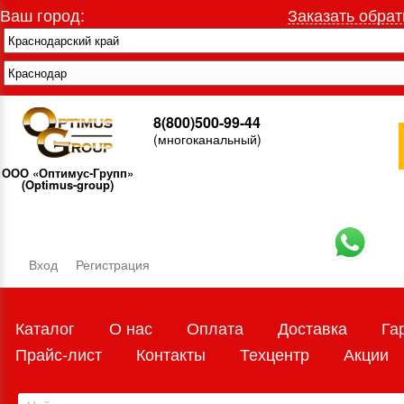
Ваш город:
Заказать обрат
8(800)500-99-44
(многоканальный)
ООО «Оптимус-Групп»
(Optimus-group)
Вход
Регистрация
Каталог
О нас
Оплата
Доставка
Га
Прайс-лист
Контакты
Техцентр
Акции