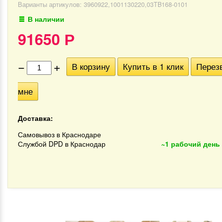
Варианты артикулов: 3960922,1001130220,03TB168-0101
В наличии
91650
Р
−
+
В корзину
Купить в 1 клик
Перез
мне
Доставка:
Самовывоз в Краснодаре
Службой DPD в Краснодар
~1 рабочий день