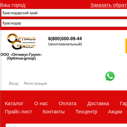
Ваш город:
Заказать обрат
8(800)500-99-44
(многоканальный)
ООО «Оптимус-Групп»
(Optimus-group)
Вход
Регистрация
Каталог
О нас
Оплата
Доставка
Га
Прайс-лист
Контакты
Техцентр
Акции