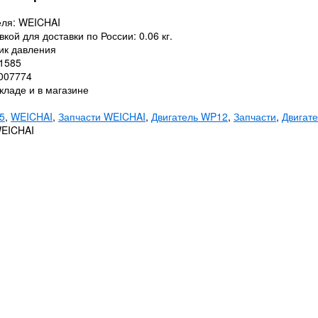
еля: WEICHAI
вкой для доставки по России: 0.06 кг.
чик давления
81585
0007774
кладе и в магазине
5
,
WEICHAI
,
Запчасти WEICHAI
,
Двигатель WP12
,
Запчасти
,
Двигат
WEICHAI