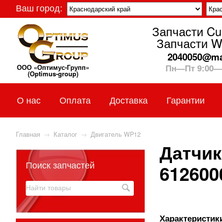
Ваш город:
Запчасти C
Запчасти W
2040050@mai
Пн—Пт 9:00—
ООО «Оптимус-Групп»
(Optimus-group)
О нас
Оплата
Доставка
Гарантии
Главная
→
Каталог
→
Двигатель WP12
Датчик
Поиск запчастей
612600
Характеристики