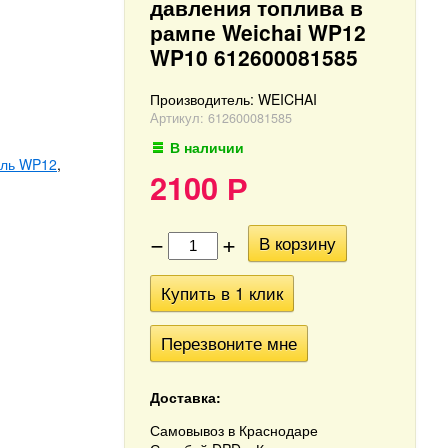
давления топлива в
рампе Weichai WP12
WP10 612600081585
Производитель:
WEICHAI
Артикул:
612600081585
В наличии
ель WP12
,
2100
Р
−
+
В корзину
Купить в 1 клик
Перезвоните мне
Доставка:
Самовывоз в Краснодаре