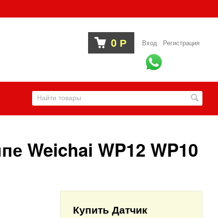
0
Р
Вход
Регистрация
мпе Weichai WP12 WP10
Купить Датчик