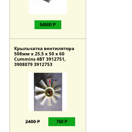
54000 Р
Крыльчатка вентилятора
508мм х 25.5 х 50 х 60
Cummins 4BT 3912751,
3908079 3912753
2400 Р
750 Р