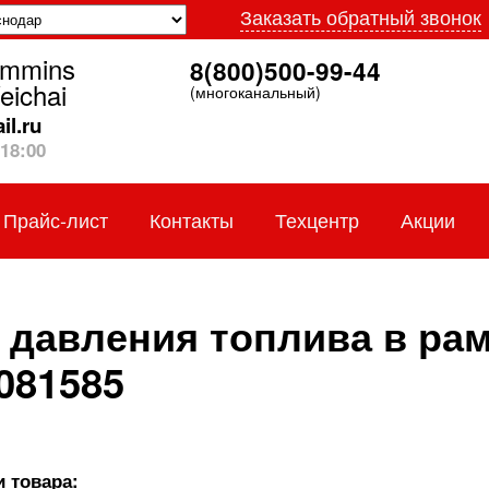
Заказать обратный звонок
ummins
8(800)500-99-44
eichai
(многоканальный)
l.ru
18:00
Прайс-лист
Контакты
Техцентр
Акции
 давления топлива в ра
081585
 товара: