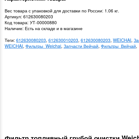
Вес товара с упаковкой для доставки по России: 1.06 кг.
Артикул: 612630080203
Код товара: УТ-00000880
Наличие: Есть на складе и в магазине
Теги:
612630080203
,
612630010203
,
612630080203
,
WEICHAI
,
За
WEICHAI
,
Фильтры Weichai
,
Запчасти Вейчай
,
Фильтры Вейчай
,
Фильтр топливный грубой очистки Weic