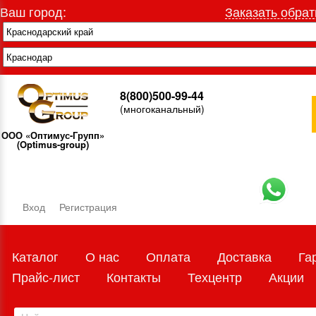
Ваш город:
Заказать обрат
8(800)500-99-44
(многоканальный)
ООО «Оптимус-Групп»
(Optimus-group)
Вход
Регистрация
Каталог
О нас
Оплата
Доставка
Га
Прайс-лист
Контакты
Техцентр
Акции