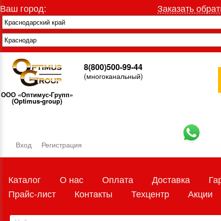
Ваш город:
Заказать обрат
8(800)500-99-44
(многоканальный)
ООО «Оптимус-Групп»
(Optimus-group)
Вход
Регистрация
Каталог
О нас
Оплата
Доставка
Га
Прайс-лист
Контакты
Техцентр
Акции