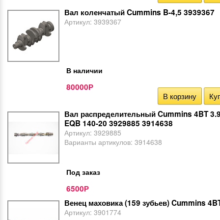
Вал коленчатый Cummins B-4,5 3939367
Артикул:
3939367
В наличии
80000
Р
В корзину
Куп
Вал распределительный Cummins 4BT 3.9
EQB 140-20 3929885 3914638
Артикул:
3929885
Варианты артикулов:
3914638
Под заказ
6500
Р
Венец маховика (159 зубьев) Cummins 4BT
Артикул:
3901774