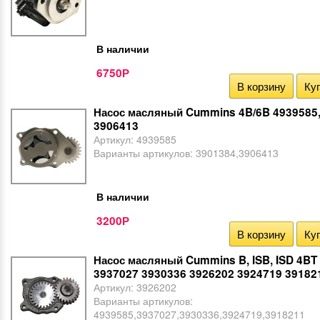
В наличии
6750
Р
В корзину
Куп
Насос масляный Cummins 4B/6B 4939585,
3906413
Артикул:
4939585
Варианты артикулов:
3901384,3906413
В наличии
3200
Р
В корзину
Куп
Насос масляный Cummins B, ISB, ISD 4BT
3937027 3930336 3926202 3924719 39182
Артикул:
3926202
Варианты артикулов:
4939585,3937027,3930336,3924719,3918211