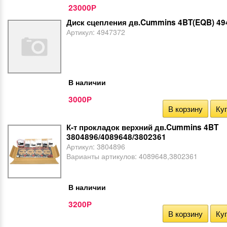
23000
Р
Диск сцепления дв.Cummins 4BT(EQB) 49
Артикул:
4947372
В наличии
3000
Р
В корзину
Куп
К-т прокладок верхний дв.Cummins 4BT
3804896/4089648/3802361
Артикул:
3804896
Варианты артикулов:
4089648,3802361
В наличии
3200
Р
В корзину
Куп