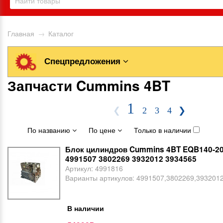
Главная
→
Каталог
Спецпредложения
Запчасти Cummins 4BT
1
❮
2
3
4
❯
По названию
По цене
Только в наличии
Блок цилиндров Cummins 4BT EQB140-20
4991507 3802269 3932012 3934565
Артикул:
4991816
Варианты артикулов:
4991507,3802269,393201
В наличии