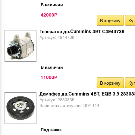
В наличии
42000
Р
В корзину
Куп
Генератор дв.Cummins 4ВТ С4944738
Артикул:
4944738
В наличии
11000
Р
В корзину
Куп
Демпфер дв.Cummins 4BT, EQB 3,9 28308
Артикул:
2830835
Варианты артикулов:
4891114
Под заказ