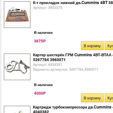
К-т прокладок нижний дв.Cummins 4BT 3
Артикул:
3802375
В наличии
3675
Р
В корзину
Куп
Картер шестерён ГРМ Cummins 4ВТ-ВТАА
5267784 3960071
Артикул:
4934391
Варианты артикулов:
5267784,3960071
В наличии
4000
Р
В корзину
Куп
Картридж турбокомпрессора дв.Cummins
4040382