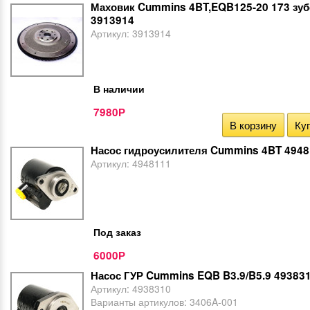
Маховик Cummins 4BT,EQB125-20 173 зу
3913914
Артикул:
3913914
В наличии
7980
Р
В корзину
Куп
Насос гидроусилителя Cummins 4BT 494
Артикул:
4948111
Под заказ
6000
Р
Насос ГУР Cummins EQB B3.9/B5.9 49383
Артикул:
4938310
Варианты артикулов:
3406A-001