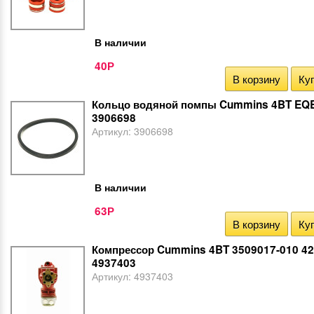
В наличии
40
Р
В корзину
Куп
Кольцо водяной помпы Cummins 4BT EQB
3906698
Артикул:
3906698
В наличии
63
Р
В корзину
Куп
Компрессор Cummins 4BT 3509017-010 42
4937403
Артикул:
4937403