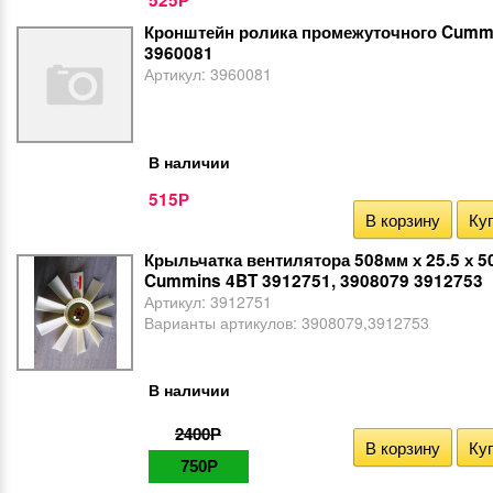
525
Р
Кронштейн ролика промежуточного Cumm
3960081
Артикул:
3960081
В наличии
515
Р
В корзину
Куп
Крыльчатка вентилятора 508мм х 25.5 х 50
Cummins 4BT 3912751, 3908079 3912753
Артикул:
3912751
Варианты артикулов:
3908079,3912753
В наличии
2400
Р
В корзину
Куп
750
Р