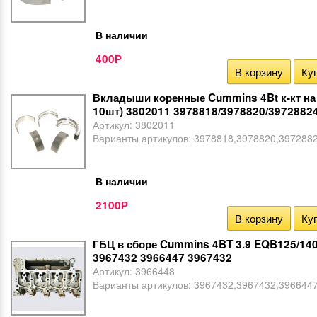
В наличии
400
Р
В корзину
Куп
Вкладыши коренные Cummins 4Bt к-кт на д
10шт) 3802011 3978818/3978820/3972882
Артикул:
3802011
Варианты артикулов:
3978818,3978820,397288
В наличии
2100
Р
В корзину
Куп
ГБЦ в сборе Cummins 4BT 3.9 EQB125/14
3967432 3966447 3967432
Артикул:
3966448
Варианты артикулов:
3967432,3967432,396644