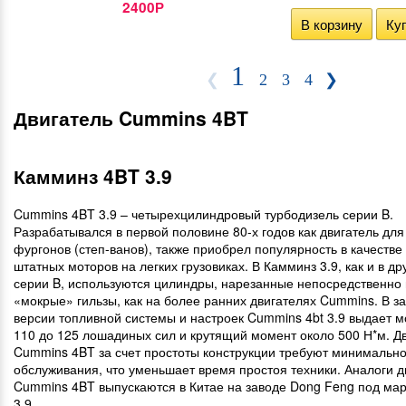
2400
Р
В корзину
Куп
1
❮
2
3
4
❯
Двигатель Cummins 4BT
Камминз 4BT 3.9
Cummins 4BT 3.9 – четырехцилиндровый турбодизель серии B.
Разрабатывался в первой половине 80-х годов как двигатель для
фургонов (степ-ванов), также приобрел популярность в качеств
штатных моторов на легких грузовиках. В Камминз 3.9, как и в др
серии B, используются цилиндры, нарезанные непосредственно в
«мокрые» гильзы, как на более ранних двигателях Cummins. В з
версии топливной системы и настроек Cummins 4bt 3.9 выдает м
110 до 125 лошадиных сил и крутящий момент около 500 Н*м. Д
Cummins 4BT за счет простоты конструкции требуют минимально
обслуживания, что уменьшает время простоя техники. Аналоги д
Cummins 4BT выпускаются в Китае на заводе Dong Feng под ма
3.9.