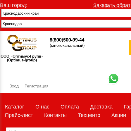
Ваш город:
Заказать обрат
8(800)500-99-44
(многоканальный)
ООО «Оптимус-Групп»
(Optimus-group)
Вход
Регистрация
Каталог
О нас
Оплата
Доставка
Га
Прайс-лист
Контакты
Техцентр
Акции