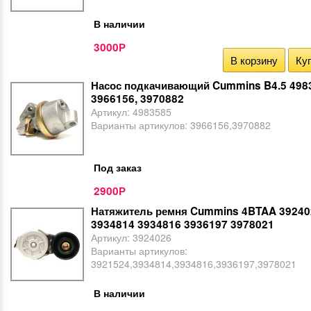
В наличии
3000
Р
В корзину
Куп
Насос подкачивающий Cummins B4.5 498
3966156, 3970882
Артикул:
4983585
Варианты артикулов:
3966156,3970882
Под заказ
2900
Р
Натяжитель ремня Cummins 4BTAA 39240
3934814 3934816 3936197 3978021
Артикул:
3924026
Варианты артикулов:
3921524,3934814,3934816,3936197,3978021
В наличии