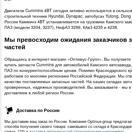
Двигатели Cummins 4BT сегодня активно используется в сельхо
строительной технике Hyundai, Dynapac, автобусах Yutong, Dong
России Камминз 4BT устанавливается на грузовики Камского зав
ПАЗ (модели 3204, 3237), НефАЗ 3299, КАвЗ 4235 и 4238.
Мы превосходим ожидания заказчиков 
частей
Обращаясь в интернет-магазин «Оптимус-Групп», Вы получаете
купить запчасти Cummins для автомобилей Камского автозавода,
ПАЗ по конкурентоспособным ценам. Помимо Краснодарского к
работаем со многими регионами Российской Федерации. Мы отв
качество поставляемых запасных частей. На наших складах зап
проверенных, надежных производителей. Вы заказываете - мы в
доставляем в любой регион России.
Доставка по России
Мы доставим ваш заказ по России. Компания Optimus-group предлагае
способа получения своего товара: самовывоз со склада в Краснодаре
улица, 172) и
доставка автозапчастей транспортными компаниями
.