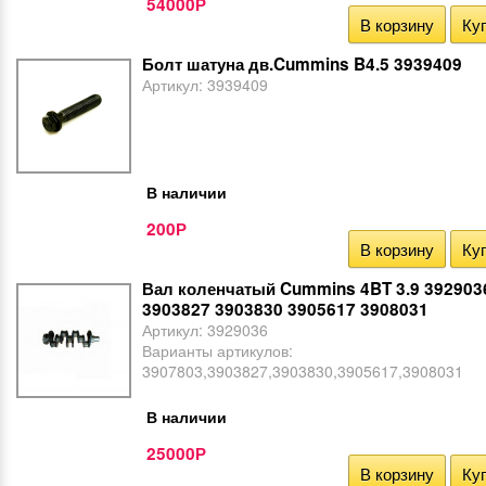
54000
Р
В корзину
Куп
Болт шатуна дв.Cummins B4.5 3939409
Артикул:
3939409
В наличии
200
Р
В корзину
Куп
Вал коленчатый Cummins 4BT 3.9 392903
3903827 3903830 3905617 3908031
Артикул:
3929036
Варианты артикулов:
3907803,3903827,3903830,3905617,3908031
В наличии
25000
Р
В корзину
Куп