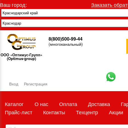
Ваш город:
Заказать обрат
8(800)500-99-44
(многоканальный)
ООО «Оптимус-Групп»
(Optimus-group)
Вход
Регистрация
Каталог
О нас
Оплата
Доставка
Га
Прайс-лист
Контакты
Техцентр
Акции