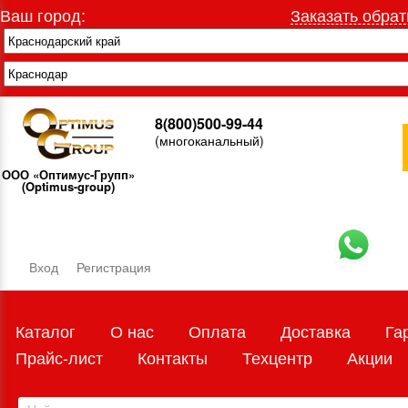
Ваш город:
Заказать обрат
8(800)500-99-44
(многоканальный)
ООО «Оптимус-Групп»
(Optimus-group)
Вход
Регистрация
Каталог
О нас
Оплата
Доставка
Га
Прайс-лист
Контакты
Техцентр
Акции