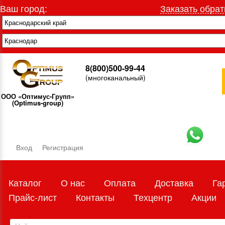
Ваш город:
Заказать обрат
8(800)500-99-44
(многоканальный)
ООО «Оптимус-Групп»
(Optimus-group)
Вход
Регистрация
Каталог
О нас
Оплата
Доставка
Га
Прайс-лист
Контакты
Техцентр
Акции