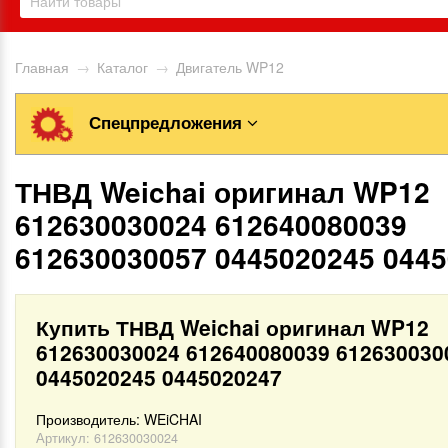
Главная
→
Каталог
→
Двигатель WP12
Спецпредложения
ТНВД Weichai оригинал WP12
612630030024 612640080039
612630030057 0445020245 044
Купить ТНВД Weichai оригинал WP12
612630030024 612640080039 612630030
0445020245 0445020247
Производитель:
WEiCHAI
Артикул:
612630030024