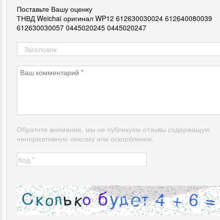
Поставьте Вашу оценку
ТНВД Weichai оригинал WP12 612630030024 612640080039
612630030057 0445020245 0445020247
Обратите внимание, мы не публикуем отзывы содержащую
ненормативную лексику или оскорбления.