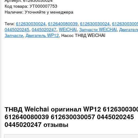
Артикул: 612630030024
Код товара: УТ000007753
Наличие: Уточняйте у менеджера
Теги:
612630030024
,
612640080039
,
612630030024
,
6126300300
0445020245
,
0445020247
,
WEiCHAI
,
Запчасти WEiCHAI
,
Двигате
Запчасти
,
Двигатель WP12
, Насос ТНВД WEiCHAI
ТНВД Weichai оригинал WP12 612630030
612640080039 612630030057 0445020245
0445020247 отзывы