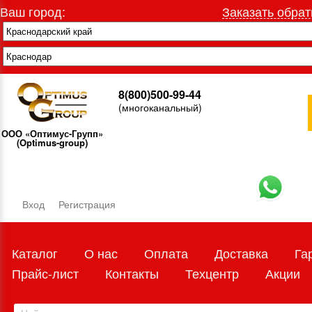
Ваш город:
Заказать обрат
8(800)500-99-44
(многоканальный)
ООО «Оптимус-Групп»
(Optimus-group)
Вход
Регистрация
Каталог
О нас
Оплата
Доставка
Га
Прайс-лист
Контакты
Техцентр
Акции