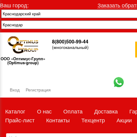
Ваш город:
Заказать обрат
8(800)500-99-44
(многоканальный)
ООО «Оптимус-Групп»
(Optimus-group)
Вход
Регистрация
Каталог
О нас
Оплата
Доставка
Га
Прайс-лист
Контакты
Техцентр
Акции