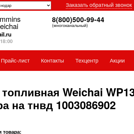
Заказать обратный звонок
ummins
8(800)500-99-44
eichai
(многоканальный)
l.ru
18:00
Прайс-лист
Контакты
Техцентр
Акции
 топливная Weichai WP13
а на тнвд 1003086902
 товара: