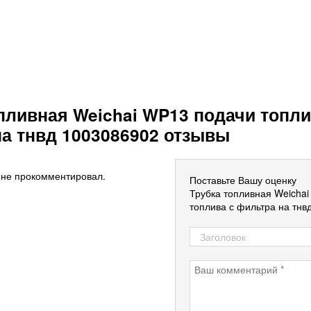
пливная Weichai WP13 подачи топли
а тнвд 1003086902 отзывы
 не прокомментировал.
Поставьте Вашу оценку
Трубка топливная Weicha
топлива с фильтра на тнв