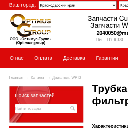
Ваш город:
Запчасти C
Запчасти W
2040050@mai
Пн—Пт 9:00—
ООО «Оптимус-Групп»
(Optimus-group)
О нас
Оплата
Доставка
Гарантии
Главная
→
Каталог
→
Двигатель WP13
Трубка
Поиск запчастей
фильтр
Характеристики