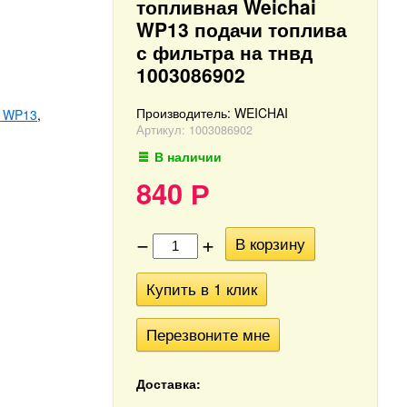
топливная Weichai
WP13 подачи топлива
с фильтра на тнвд
1003086902
Производитель:
WEICHAI
ь WP13
,
Артикул:
1003086902
В наличии
840
Р
−
+
В корзину
Купить в 1 клик
Перезвоните мне
Доставка: