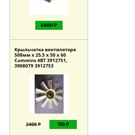
54000 Р
Крыльчатка вентилятора
508мм х 25.5 х 50 х 60
Cummins 4BT 3912751,
3908079 3912753
2400 Р
750 Р