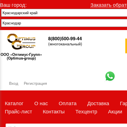
Ваш город:
Заказать обрат
8(800)500-99-44
(многоканальный)
ООО «Оптимус-Групп»
(Optimus-group)
Вход
Регистрация
Каталог
О нас
Оплата
Доставка
Га
Прайс-лист
Контакты
Техцентр
Акции