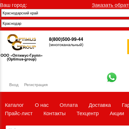
Ваш город:
Заказать обрат
8(800)500-99-44
(многоканальный)
ООО «Оптимус-Групп»
(Optimus-group)
Вход
Регистрация
Каталог
О нас
Оплата
Доставка
Га
Прайс-лист
Контакты
Техцентр
Акции