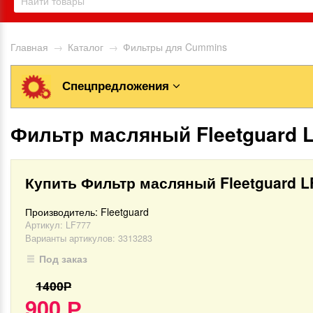
Главная
→
Каталог
→
Фильтры для Cummins
Спецпредложения
Фильтр масляный Fleetguard 
Купить Фильтр масляный Fleetguard L
Производитель:
Fleetguard
Артикул:
LF777
Варианты артикулов: 3313283
Под заказ
1400
Р
900
Р