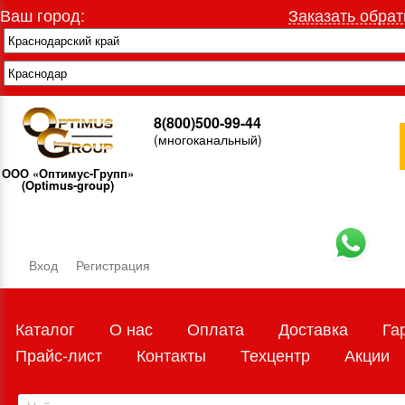
Ваш город:
Заказать обрат
8(800)500-99-44
(многоканальный)
ООО «Оптимус-Групп»
(Optimus-group)
Вход
Регистрация
Каталог
О нас
Оплата
Доставка
Га
Прайс-лист
Контакты
Техцентр
Акции