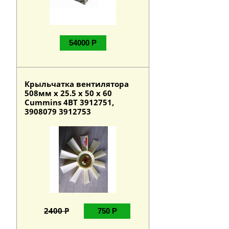
54000 Р
Крыльчатка вентилятора
508мм х 25.5 х 50 х 60
Cummins 4BT 3912751,
3908079 3912753
2400 Р
750 Р