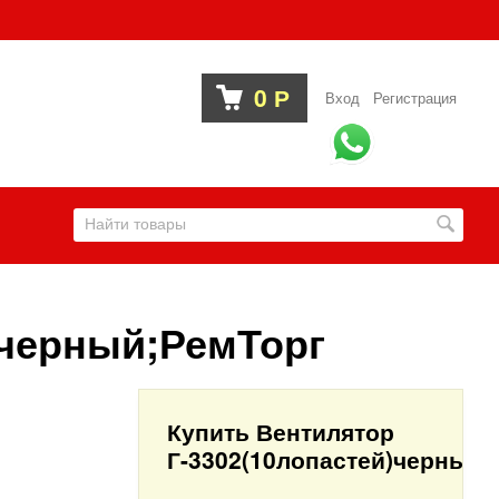
0
Р
Вход
Регистрация
)черный;РемТорг
Купить Вентилятор
Г-3302(10лопастей)черный;