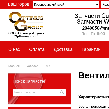
Ваш город:
Запчасти C
Запчасти W
2040050@mai
Пн—Пт 9:00—
ООО «Оптимус-Групп»
(Optimus-group)
О нас
Оплата
Доставка
Гарантии
Главная
→
Каталог
→
ГАЗ
Вентил
Поиск запчастей
Характеристики
Бренд производите