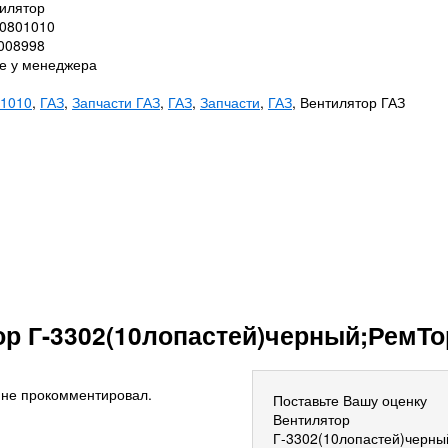
тилятор
30801010
0008998
те у менеджера
1010
,
ГАЗ
,
Запчасти ГАЗ
,
ГАЗ
,
Запчасти
,
ГАЗ
, Вентилятор ГАЗ
р Г-3302(10лопастей)черный;РемТо
 не прокомментировал.
Поставьте Вашу оценку
Вентилятор
Г-3302(10лопастей)черны