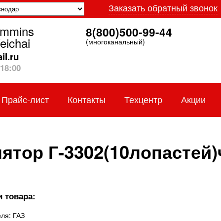
Заказать обратный звонок
ummins
8(800)500-99-44
eichai
(многоканальный)
l.ru
18:00
Прайс-лист
Контакты
Техцентр
Акции
ятор Г-3302(10лопастей
 товара:
ля: ГАЗ