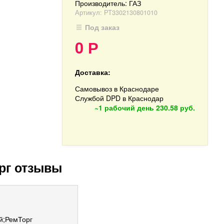
Производитель:
ГАЗ
Артикул:
РТ3302130801010
Под заказ
0
Р
Доставка:
Самовывоз в Краснодаре
Службой DPD в Краснодар
~1 рабочий день
230.58 руб.
рг отзывы
й;РемТорг