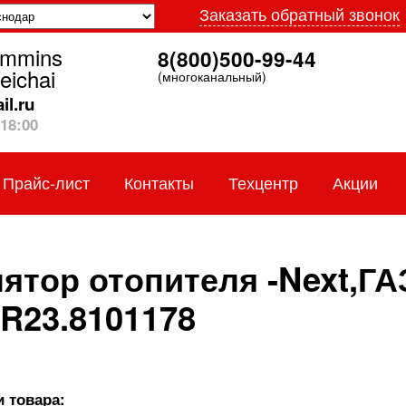
Заказать обратный звонок
ummins
8(800)500-99-44
eichai
(многоканальный)
l.ru
18:00
Прайс-лист
Контакты
Техцентр
Акции
ятор отопителя -Next,Г
R23.8101178
 товара: