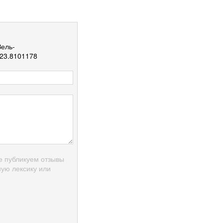
Зель-
23.8101178
е публикуем отзывы
ую лексику или