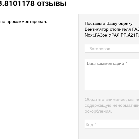
3.8101178 отзывы
 не прокомментировал.
Поставьте Вашу оценку
Вентилятор отопителя ГА
Next,ГАЗон,УРАЛ PR.A21R
Обратите внимание, мы н
содержащую ненормативн
оскорбления.