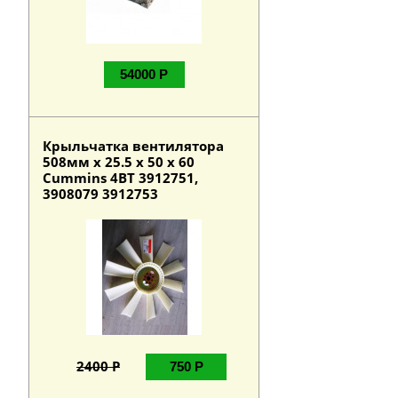
54000 Р
Крыльчатка вентилятора
508мм х 25.5 х 50 х 60
Cummins 4BT 3912751,
3908079 3912753
2400 Р
750 Р