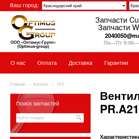
Ваш город:
Запчасти C
Запчасти W
2040050@mai
Пн—Пт 9:00—
ООО «Оптимус-Групп»
(Optimus-group)
О нас
Оплата
Доставка
Гарантии
Главная
→
Каталог
→
ГАЗ
Вентил
Поиск запчастей
PR.A21
Характеристики