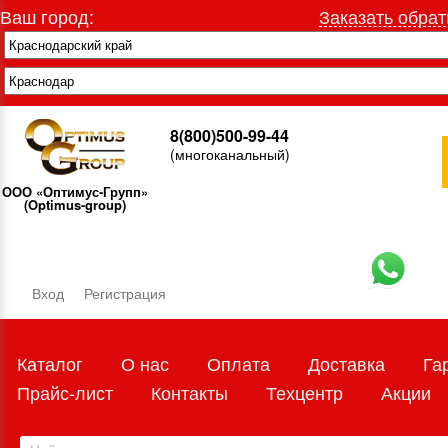
Ваш город:
Заказать обрат
8(800)500-99-44
(многоканальный)
ООО «Оптимус-Групп»
(Optimus-group)
Вход
Регистрация
Каталог
О нас
Оплата
Доставка
Га
Прайс-лист
Контакты
Техцентр
Акции