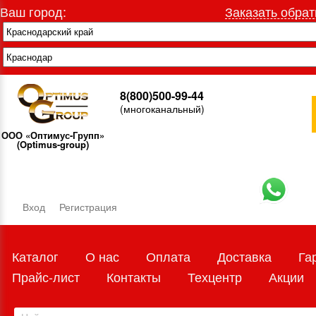
Ваш город:
Заказать обрат
8(800)500-99-44
(многоканальный)
ООО «Оптимус-Групп»
(Optimus-group)
Вход
Регистрация
Каталог
О нас
Оплата
Доставка
Га
Прайс-лист
Контакты
Техцентр
Акции