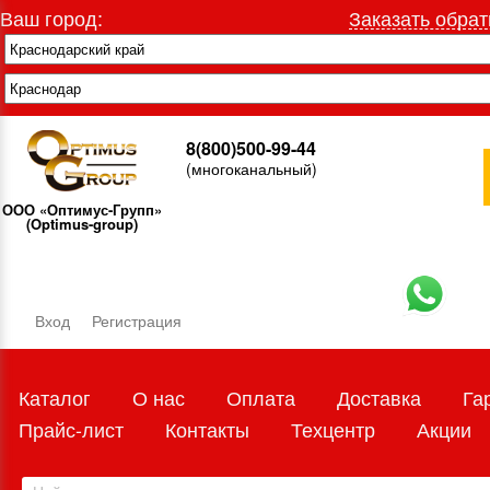
Ваш город:
Заказать обрат
8(800)500-99-44
(многоканальный)
ООО «Оптимус-Групп»
(Optimus-group)
Вход
Регистрация
Каталог
О нас
Оплата
Доставка
Га
Прайс-лист
Контакты
Техцентр
Акции