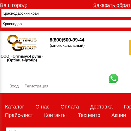
Ваш город:
Заказать обрат
8(800)500-99-44
(многоканальный)
ООО «Оптимус-Групп»
(Optimus-group)
Вход
Регистрация
Каталог
О нас
Оплата
Доставка
Га
Прайс-лист
Контакты
Техцентр
Акции