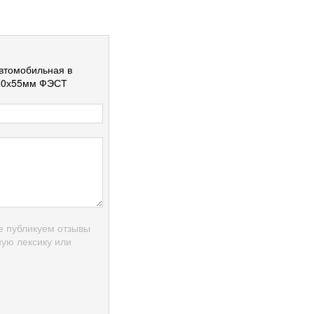
втомобильная в
210х55мм ФЭСТ
е публикуем отзывы
ую лексику или