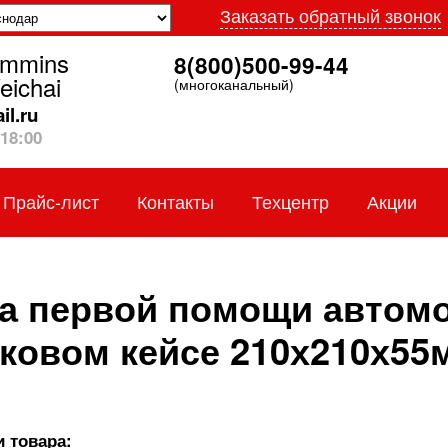
Заказать обратный звонок
ummins
8(800)500-99-44
eichai
(многоканальный)
l.ru
18:00
Прайс-лист
Контакты
Техцентр
Акции
а первой помощи автом
ковом кейсе 210х210х5
 товара: