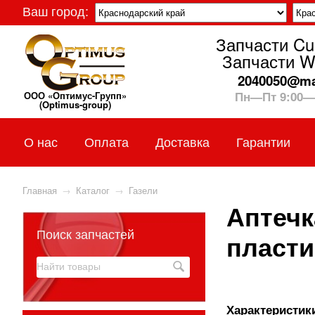
Ваш город:
Запчасти C
Запчасти W
2040050@mai
Пн—Пт 9:00—
ООО «Оптимус-Групп»
(Optimus-group)
О нас
Оплата
Доставка
Гарантии
Главная
→
Каталог
→
Газели
Аптечк
Поиск запчастей
пласти
Характеристики