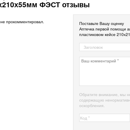
0х210х55мм ФЭСТ отзывы
 не прокомментировал.
Поставьте Вашу оценку
Аптечка первой помощи а
пластиковом кейсе 210х
Обратите внимание, мы н
содержащую ненормативн
оскорбления.