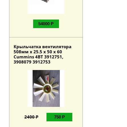
54000 Р
Крыльчатка вентилятора
508мм х 25.5 х 50 х 60
Cummins 4BT 3912751,
3908079 3912753
2400 Р
750 Р