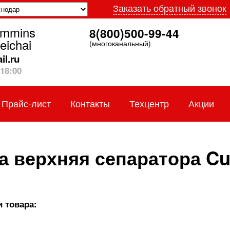
Заказать обратный звонок
ummins
8(800)500-99-44
eichai
(многоканальный)
l.ru
18:00
Прайс-лист
Контакты
Техцентр
Акции
 верхняя сепаратора C
 товара: