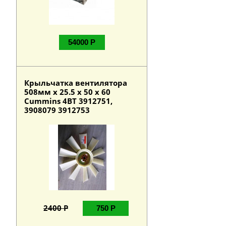
54000 Р
Крыльчатка вентилятора
508мм х 25.5 х 50 х 60
Cummins 4BT 3912751,
3908079 3912753
2400 Р
750 Р