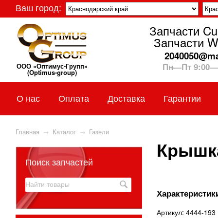
Ваш город:
Запчасти C
Запчасти W
2040050@mai
Пн—Пт 9:00—
ООО «Оптимус-Групп»
(Optimus-group)
О нас
Оплата
Доставка
Гарантии
Главная
→
Каталог
→
Газели
Крышка
Поиск запчастей
Характеристики
Артикул: 4444-193