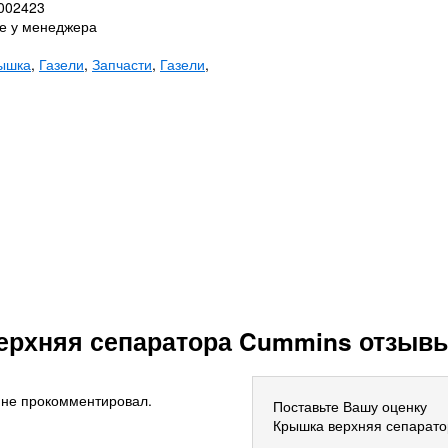
0002423
те у менеджера
ышка
,
Газели
,
Запчасти
,
Газели
,
ерхняя сепаратора Cummins отзыв
 не прокомментировал.
Поставьте Вашу оценку
Крышка верхняя сепарат