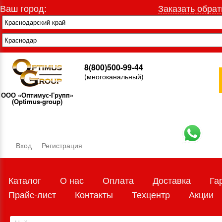
Ваш город:
Заказать обрат
8(800)500-99-44
(многоканальный)
ООО «Оптимус-Групп»
(Optimus-group)
Вход
Регистрация
Каталог
О нас
Оплата
Доставка
Га
Прайс-лист
Контакты
Техцентр
Акции