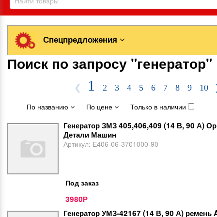
Спецпредложения
Поиск по запросу "генератор"
1
❮
2
3
4
5
6
7
8
9
10
По названию
По цене
Только в наличии
Генератор ЗМЗ 405,406,409 (14 В, 90 А) О
Детали Машин
Артикул:
Е406-06-3701000-90
Под заказ
3980
Р
Генератор УМЗ-42167 (14 В, 90 А) ремень