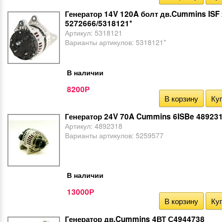
Генератор 14V 120A болт дв.Cummins ISF 
5272666/5318121*
Артикул:
5318121
Варианты артикулов:
5318121*
В наличии
8200
Р
В корзину
Куп
Генератор 24V 70A Cummins 6ISBe 48923
Артикул:
4892318
Варианты артикулов:
5259577
В наличии
13000
Р
В корзину
Куп
Генератор дв.Cummins 4ВТ С4944738