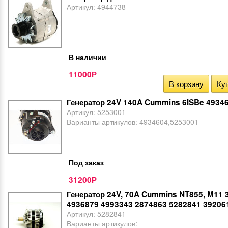
Артикул:
4944738
В наличии
11000
Р
В корзину
Куп
Генератор 24V 140A Cummins 6ISBe 4934
Артикул:
5253001
Варианты артикулов:
4934604,5253001
Под заказ
31200
Р
Генератор 24V, 70A Cummins NT855, M11 
4936879 4993343 2874863 5282841 39206
Артикул:
5282841
Варианты артикулов: