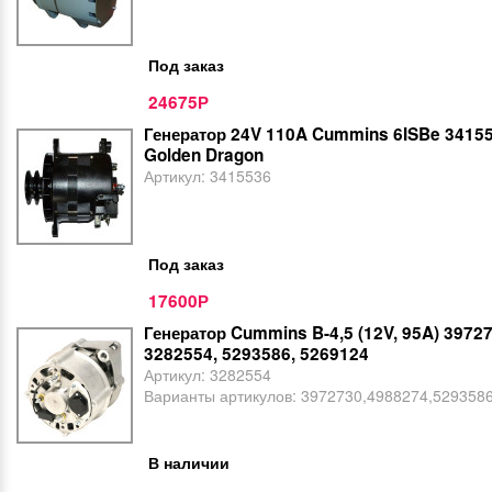
Под заказ
24675
Р
Генератор 24V 110A Cummins 6ISBe 34155
Golden Dragon
Артикул:
3415536
Под заказ
17600
Р
Генератор Cummins B-4,5 (12V, 95A) 39727
3282554, 5293586, 5269124
Артикул:
3282554
Варианты артикулов:
3972730,4988274,529358
В наличии