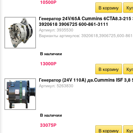
10500
Р
В корзину
Куп
Генератор 24V/65A Cummins 6CTA8.3-215
3920618 3906725 600-861-3111
Артикул:
3935530
Варианты артикулов:
3920618,3906725,600-861
В наличии
13000
Р
В корзину
Куп
Генератор (24V 110A) дв.Cummins ISF 3,8
Артикул:
5263830
В наличии
33075
Р
В корзину
Куп