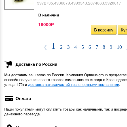
3972735,4936879,4993343,2874863,3920617
В наличии
18000
Р
В корзину
Куп
1
❮
2
3
4
5
6
7
8
9
10
Доставка по России
Мы доставим ваш заказ по России. Компания Optimus-group предлагае
способа получения своего товара: самовывоз со склада в Краснодаре
улица, 172) и
доставка автозапчастей транспортными компаниями
.
Оплата
Наши покупатели могут оплатить товары как наличными, так и посред
денежного перевода.