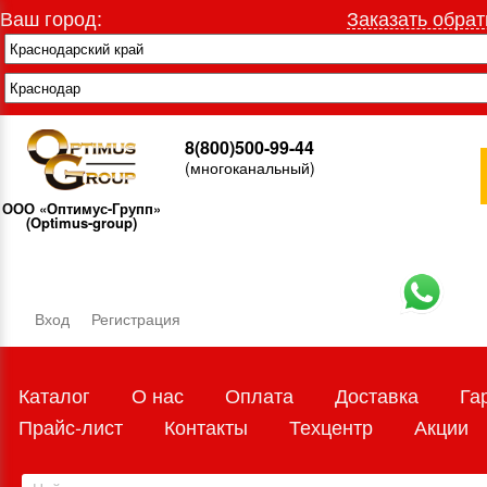
Ваш город:
Заказать обрат
8(800)500-99-44
(многоканальный)
ООО «Оптимус-Групп»
(Optimus-group)
Вход
Регистрация
Каталог
О нас
Оплата
Доставка
Га
Прайс-лист
Контакты
Техцентр
Акции