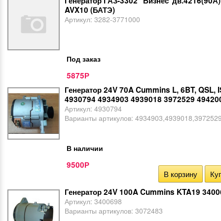
Генератор ГАЗ-3302 "Бизнес"дв.4216(90А
AVX10 (БАТЭ)
Артикул:
3282-3771000
Под заказ
5875
Р
Генератор 24V 70A Cummins L, 6BT, QSL, 
4930794 4934903 4939018 3972529 49420
Артикул:
4930794
Варианты артикулов:
4934903,4939018,397252
В наличии
9500
Р
В корзину
Куп
Генератор 24V 100A Cummins KTA19 3400
Артикул:
3400698
Варианты артикулов:
3072483