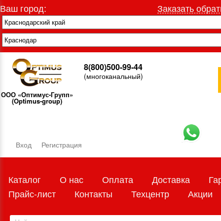
Ваш город:
Заказать обрат
8(800)500-99-44
(многоканальный)
ООО «Оптимус-Групп»
(Optimus-group)
Вход
Регистрация
Каталог
О нас
Оплата
Доставка
Га
Прайс-лист
Контакты
Техцентр
Акции