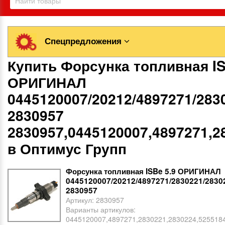
Спецпредложения
Купить Форсунка топливная IS
ОРИГИНАЛ
0445120007/20212/4897271/283
2830957
2830957,0445120007,4897271,2
в Оптимус Групп
Форсунка топливная ISBe 5.9 ОРИГИНАЛ
0445120007/20212/4897271/2830221/2830
2830957
Артикул:
2830957
Варианты артикулов:
0445120007,4897271,2830221,2830224,525518