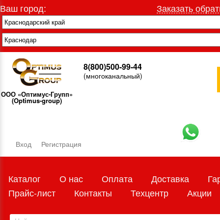
Ваш город:
Заказать обрат
8(800)500-99-44
(многоканальный)
ООО «Оптимус-Групп»
(Optimus-group)
Вход
Регистрация
Каталог
О нас
Оплата
Доставка
Га
Прайс-лист
Контакты
Техцентр
Акции