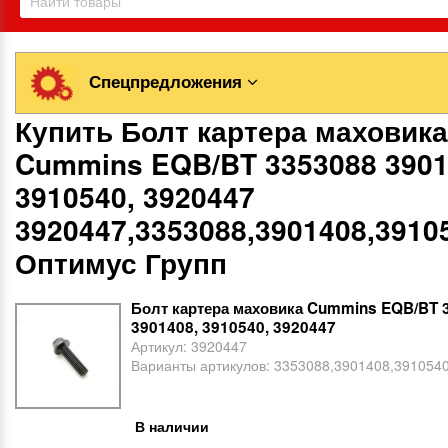
Спецпредложения
Купить Болт картера маховика
Cummins EQB/BT 3353088 3901
3910540, 3920447
3920447,3353088,3901408,3910
Оптимус Групп
Болт картера маховика Cummins EQB/BT 
3901408, 3910540, 3920447
Артикул:
3920447
Варианты артикулов:
3353088,3901408,391054
В наличии