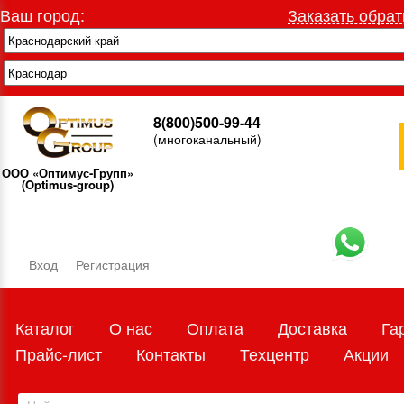
Ваш город:
Заказать обрат
8(800)500-99-44
(многоканальный)
ООО «Оптимус-Групп»
(Optimus-group)
Вход
Регистрация
Каталог
О нас
Оплата
Доставка
Га
Прайс-лист
Контакты
Техцентр
Акции