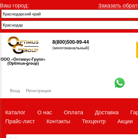
Ваш город:
Заказать обрат
8(800)500-99-44
(многоканальный)
ООО «Оптимус-Групп»
(Optimus-group)
Вход
Регистрация
Каталог
О нас
Оплата
Доставка
Га
Прайс-лист
Контакты
Техцентр
Акции