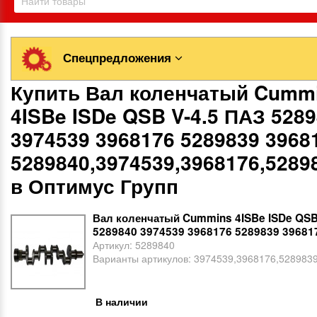
Спецпредложения
Купить Вал коленчатый Cumm
4ISBe ISDe QSB V-4.5 ПАЗ 528
3974539 3968176 5289839 3968
5289840,3974539,3968176,5289
в Оптимус Групп
Вал коленчатый Cummins 4ISBe ISDe QSB
5289840 3974539 3968176 5289839 39681
Артикул:
5289840
Варианты артикулов:
3974539,3968176,528983
В наличии