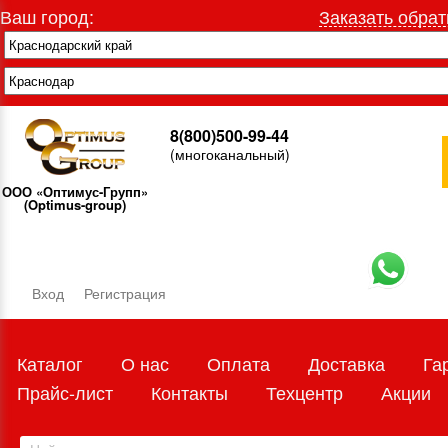
Ваш город:
Заказать обрат
8(800)500-99-44
(многоканальный)
ООО «Оптимус-Групп»
(Optimus-group)
Вход
Регистрация
Каталог
О нас
Оплата
Доставка
Га
Прайс-лист
Контакты
Техцентр
Акции