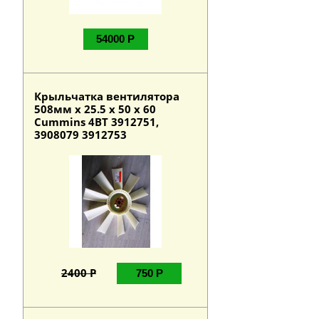
54000 Р
Крыльчатка вентилятора
508мм х 25.5 х 50 х 60
Cummins 4BT 3912751,
3908079 3912753
2400 Р
750 Р