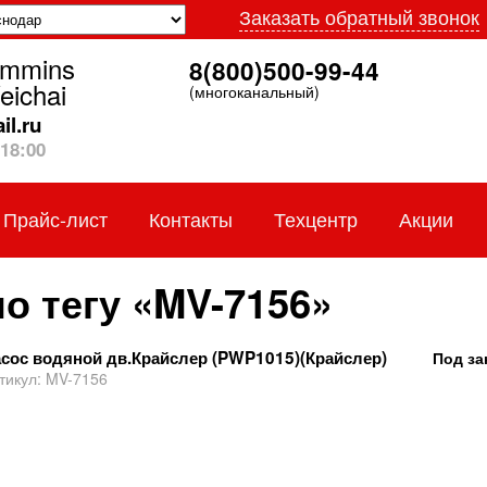
Заказать обратный звонок
ummins
8(800)500-99-44
eichai
(многоканальный)
l.ru
18:00
Прайс-лист
Контакты
Техцентр
Акции
о тегу «MV-7156»
сос водяной дв.Крайслер (PWP1015)(Крайслер)
Под за
тикул:
MV-7156