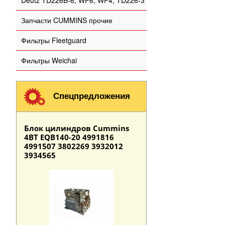
Deutz TD226B-6, WP6, WP4, TD226-3
Запчасти CUMMINS прочие
Фильтры Fleetguard
Фильтры Weichai
Спецпредложения
Блок цилиндров Cummins
4BT EQB140-20 4991816
4991507 3802269 3932012
3934565