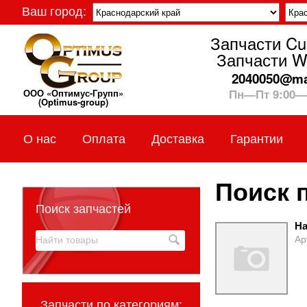
Ваш город:
Запчасти C
Запчасти W
2040050@mai
Пн—Пт 9:00—
ООО «Оптимус-Групп»
(Optimus-group)
О нас
Оплата
Доставка
Гарантии
Поиск п
Поиск запчастей
На
Ар
Запчасти по категориям: