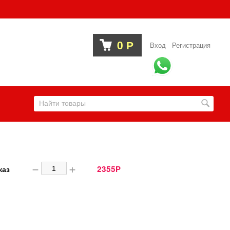
0
Р
Вход
Регистрация
−
+
2355
каз
Р