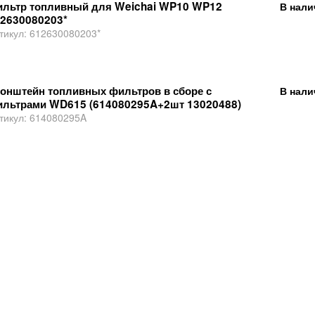
льтр топливный для Weichai WP10 WP12
В нали
2630080203*
тикул:
612630080203*
онштейн топливных фильтров в сборе с
В нали
льтрами WD615 (614080295A+2шт 13020488)
тикул:
614080295A