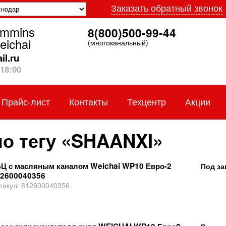
Заказать обратный звонок
ummins
8(800)500-99-44
eichai
(многоканальный)
l.ru
18:00
Прайс-лист
Контакты
Техцентр
Акции
по тегу «SHAANXI»
Ц с масляным каналом Weichai WP10 Евро-2
Под за
2600040356
тикул:
612600040356