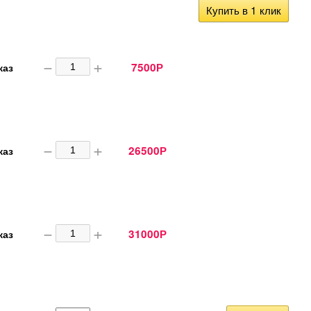
Купить в 1 клик
−
+
7500
каз
Р
−
+
26500
каз
Р
−
+
31000
каз
Р