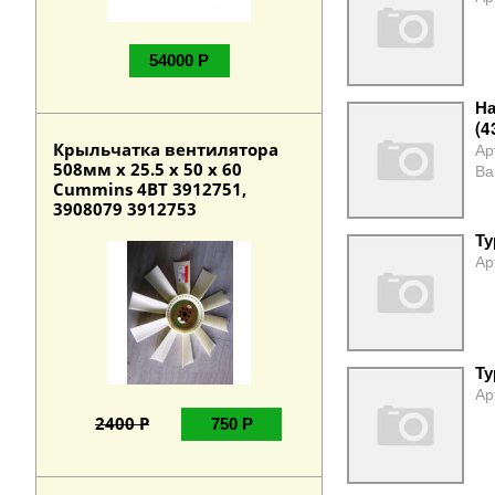
54000 Р
На
(4
Крыльчатка вентилятора
Ар
508мм х 25.5 х 50 х 60
Ва
Cummins 4BT 3912751,
3908079 3912753
Ту
Ар
Ту
Ар
2400 Р
750 Р