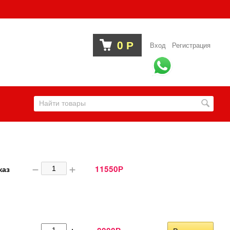
0
Р
Вход
Регистрация
−
+
11550
каз
Р
−
+