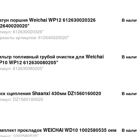
тун поршня Weichai WP12 612630020326
В нали
2640020020*
тикул:
612630020326*
рианты артикулов:
612640020020*
льтр топливный грубой очистки для Weichai
В нали
P10 WP12 612630080205*
тикул:
612630080205*
ск сцепления Shaanxi 430мм DZ1560160020
В нали
тикул:
DZ1560160020
мплект прокладок WEICHAI WD10 1002580535 оем
В нали
тикул:
1002580535*