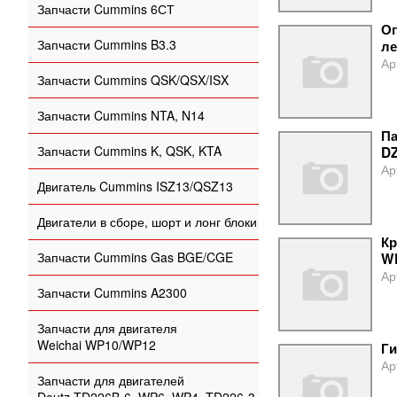
Запчасти Cummins 6СТ
Оп
Запчасти Cummins B3.3
ле
Ар
Запчасти Cummins QSK/QSX/ISX
Запчасти Cummins NTA, N14
Па
Запчасти Cummins K, QSK, KTA
D
Ар
Двигатель Cummins ISZ13/QSZ13
Двигатели в сборе, шорт и лонг блоки
Кр
Запчасти Cummins Gas BGE/CGE
W
Ар
Запчасти Cummins A2300
Запчасти для двигателя
Weichai WP10/WP12
Ги
Ар
Запчасти для двигателей