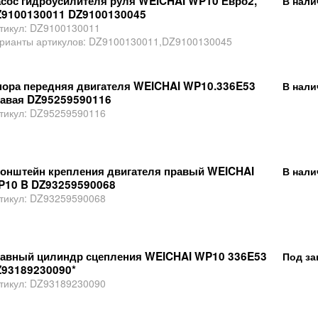
сос гидроусилителя руля WEICHAI WP10 Евро2,
В нали
9100130011 DZ9100130045
тикул:
DZ9100130011
рианты артикулов:
DZ9100130011,DZ9100130045
ора передняя двигателя WEICHAI WP10.336E53
В нали
авая DZ95259590116
тикул:
DZ95259590116
онштейн крепления двигателя правый WEICHAI
В нали
P10 B DZ93259590068
тикул:
DZ93259590068
авный цилиндр сцепления WEICHAI WP10 336E53
Под за
93189230090*
тикул:
DZ93189230090