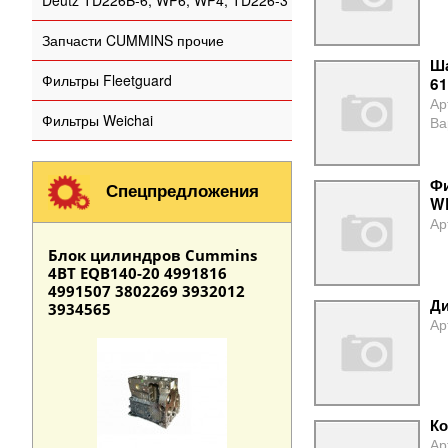
Deutz TD226B-6, WP6, WP4, TD226-3
Запчасти CUMMINS прочие
Ша
Фильтры Fleetguard
61
Ар
Фильтры Weichai
Ва
Фи
Спецпредложения
W
Ар
Блок цилиндров Cummins
4BT EQB140-20 4991816
4991507 3802269 3932012
Ди
3934565
Ар
Ко
Ар