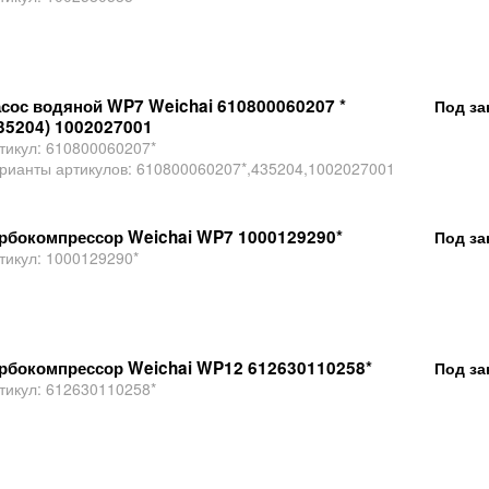
сос водяной WP7 Weichai 610800060207 *
Под за
35204) 1002027001
тикул:
610800060207*
рианты артикулов:
610800060207*,435204,1002027001
рбокомпрессор Weichai WP7 1000129290*
Под за
тикул:
1000129290*
рбокомпрессор Weichai WP12 612630110258*
Под за
тикул:
612630110258*