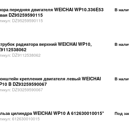
ора передняя двигателя WEICHAI WP10.336E53
В нали
вая DZ95259590115
тикул:
DZ95259590115
трубок радиатора верхний WEICHAI WP10,
В нали
Z9112538062
тикул:
DZ9112538062
онштейн крепления двигателя левый WEICHAI
В нали
P10 B DZ93259590067
тикул:
DZ93259590067
льза цилиндра WEICHAI WP10 A 612630010015*
Под за
тикул:
612630010015