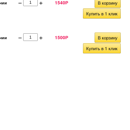
−
+
1540
В корзину
чии
Р
Купить в 1 клик
−
+
1500
В корзину
чии
Р
Купить в 1 клик