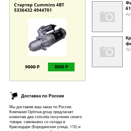
Фи
Стартер Cummins 4BT
61
5336432 4944701
Ар
Кр
фи
Ар
9000 Р
8000 Р
Доставка по России
Мы доставим ваш заказ по России.
Компания Optimus-group предлагает
клиентам два способа получения своего
товара: самовывоз со склада в
Краснодаре (Бородинская улица, 172) и