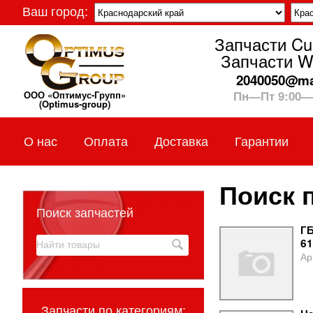
Ваш город:
Запчасти C
Запчасти W
2040050@mai
Пн—Пт 9:00—
ООО «Оптимус-Групп»
(Optimus-group)
О нас
Оплата
Доставка
Гарантии
Поиск 
Поиск запчастей
ГБ
61
Ар
Запчасти по категориям: