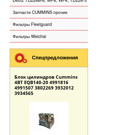
Deutz TD226B-6, WP6, WP4, TD226-3
Запчасти CUMMINS прочие
Фильтры Fleetguard
Фильтры Weichai
Спецпредложения
Блок цилиндров Cummins
4BT EQB140-20 4991816
4991507 3802269 3932012
3934565