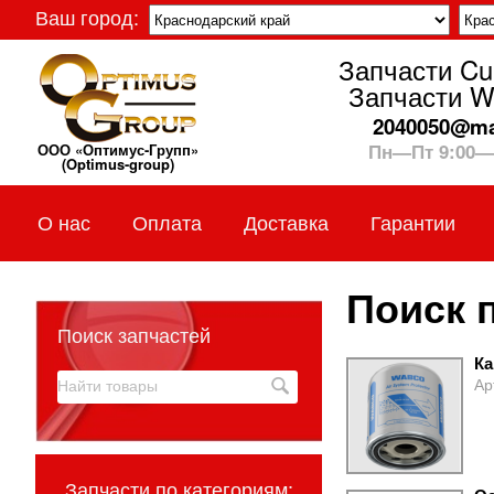
Ваш город:
Запчасти C
Запчасти W
2040050@mai
Пн—Пт 9:00—
ООО «Оптимус-Групп»
(Optimus-group)
О нас
Оплата
Доставка
Гарантии
Поиск 
Поиск запчастей
Ка
Ар
Запчасти по категориям: