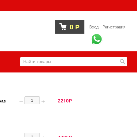
0
Р
Вход
Регистрация
−
+
2210
каз
Р
−
+