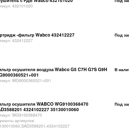
ушитель с РДВ Wabco 432101020
Под за
тикул:
432101020
ртридж -фильтр Wabco 432412227
Под за
тикул:
432412227
льтр осушителя воздуха Wabco G5 C7H G7S G9H
В нали
G9000360521+001
тикул:
WG9000360521+001
ильтр осушителя WABCO WG9100368470
Под за
D3588201 4324102227 35130010060
тикул:
WG9100368470
рианты артикулов:
130010060,SAD3588201,4324102227