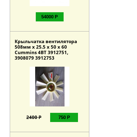
54000 Р
Крыльчатка вентилятора
508мм х 25.5 х 50 х 60
Cummins 4BT 3912751,
3908079 3912753
2400 Р
750 Р