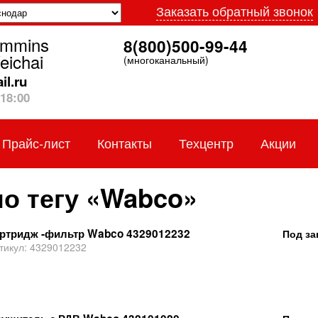
Заказать обратный звонок
ummins
8(800)500-99-44
eichai
(многоканальный)
l.ru
18:00
Прайс-лист
Контакты
Техцентр
Акции
по тегу «Wabco»
ртридж -фильтр Wabco 4329012232
Под за
тикул:
4329012232