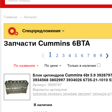
Главная
→
Каталог
Спецпредложения
Запчасти Cummins 6BTA
1
❮
2
3
4
5
6
7
8
9
❯
По названию
По цене
Только в наличии
Блок цилиндров Cummins 6bt 5.9 392879
3934568 3802997 3934026 6735-21-1010 
Артикул:
3928797
Варианты артикулов:
5293536,3935943,3934568,3802997,3934026,67
В наличии