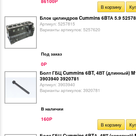
86100
Р
В корзину
Куп
Блок цилиндров Cummins 6BТА 5.9 52578
Артикул:
5257815
Варианты артикулов:
5257620
Под заказ
0
Р
Болт ГБЦ Cummins 6BT, 4ВТ (длинный) M
3903940 3920781
Артикул:
3903940
Варианты артикулов:
3920781
В наличии
160
Р
В корзину
Куп
Болт ГБЦ Cummins 6BTА, 4ВТ (короткий)