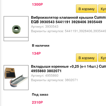
1300
Р
В корзину
Куп
Виброизолятор клапанной крышки Cummi
EQB 3930543 5441191 3928406 3935449
Артикул:
3930543
Варианты артикулов:
5441191,3928406,393544
В наличии
134
Р
В корзину
Куп
Вкладыши коренные +0,25 (к-т 14шт.) Cu
4955860 3802071
Артикул:
4955860
Варианты артикулов:
3802071
Под заказ
2310
Р