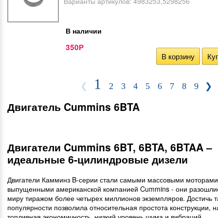
Варианты артикулов:
4983253,5298256
В наличии
350
Р
В корзину
Куп
1
❮
2
3
4
5
6
7
8
9
❯
Двигатель Cummins 6BTA
Двигатели Cummins 6BT, 6BTA, 6BTAA –
идеальные 6-цилиндровые дизели
Двигатели Камминз B-серии стали самыми массовыми моторами
выпущенными американской компанией Cummins - они разошлис
миру тиражом более четырех миллионов экземпляров. Достичь т
популярности позволила относительная простота конструкции, н
топливная экономичность, низкий уровень шума и вибраций.