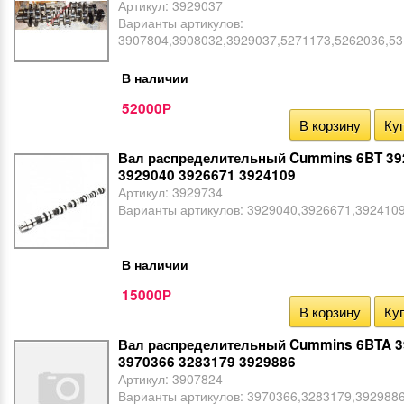
Артикул:
3929037
Варианты артикулов:
3907804,3908032,3929037,5271173,5262036,5
В наличии
52000
Р
В корзину
Куп
Вал распределительный Cummins 6BT 39
3929040 3926671 3924109
Артикул:
3929734
Варианты артикулов:
3929040,3926671,392410
В наличии
15000
Р
В корзину
Куп
Вал распределительный Cummins 6BTA 
3970366 3283179 3929886
Артикул:
3907824
Варианты артикулов:
3970366,3283179,392988