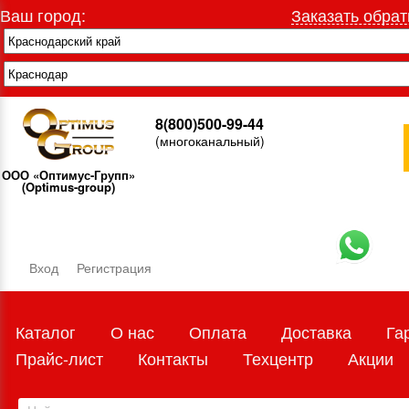
Ваш город:
Заказать обрат
8(800)500-99-44
(многоканальный)
ООО «Оптимус-Групп»
(Optimus-group)
Вход
Регистрация
Каталог
О нас
Оплата
Доставка
Га
Прайс-лист
Контакты
Техцентр
Акции