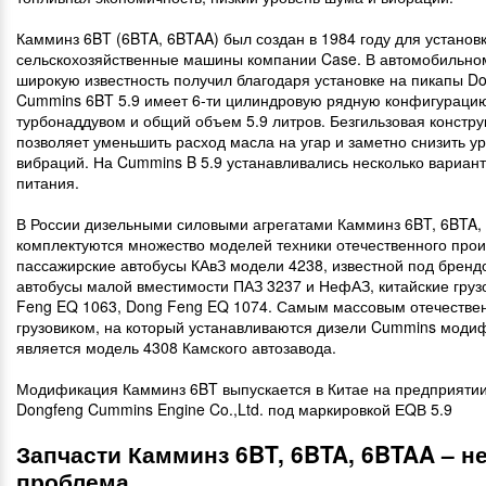
Камминз 6BT (6BTA, 6BTAA) был создан в 1984 году для установк
сельскохозяйственные машины компании Case. В автомобильно
широкую известность получил благодаря установке на пикапы D
Cummins 6BT 5.9 имеет 6-ти цилиндровую рядную конфигураци
турбонаддувом и общий объем 5.9 литров. Безгильзовая констру
позволяет уменьшить расход масла на угар и заметно снизить у
вибраций. На Cummins B 5.9 устанавливались несколько вариан
питания.
В России дизельными силовыми агрегатами Камминз 6BT, 6BTA,
комплектуются множество моделей техники отечественного прои
пассажирские автобусы КАвЗ модели 4238, известной под бренд
автобусы малой вместимости ПАЗ 3237 и НефАЗ, китайские груз
Feng EQ 1063, Dong Feng EQ 1074. Самым массовым отечеств
грузовиком, на который устанавливаются дизели Cummins моди
является модель 4308 Камского автозавода.
Модификация Камминз 6BT выпускается в Китае на предприяти
Dongfeng Cummins Engine Co.,Ltd. под маркировкой ЕQВ 5.9
Запчасти Камминз 6BT, 6BTA, 6BTAA – н
проблема