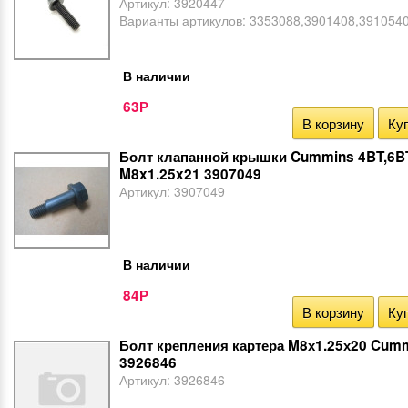
Артикул:
3920447
Варианты артикулов:
3353088,3901408,391054
В наличии
63
Р
В корзину
Куп
Болт клапанной крышки Cummins 4BT,6B
M8x1.25x21 3907049
Артикул:
3907049
В наличии
84
Р
В корзину
Куп
Болт крепления картера M8х1.25х20 Cumm
3926846
Артикул:
3926846