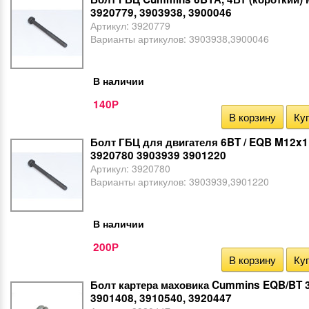
3920779, 3903938, 3900046
Артикул:
3920779
Варианты артикулов:
3903938,3900046
В наличии
140
Р
В корзину
Куп
Болт ГБЦ для двигателя 6BT / EQB M12x1
3920780 3903939 3901220
Артикул:
3920780
Варианты артикулов:
3903939,3901220
В наличии
200
Р
В корзину
Куп
Болт картера маховика Cummins EQB/BT 
3901408, 3910540, 3920447