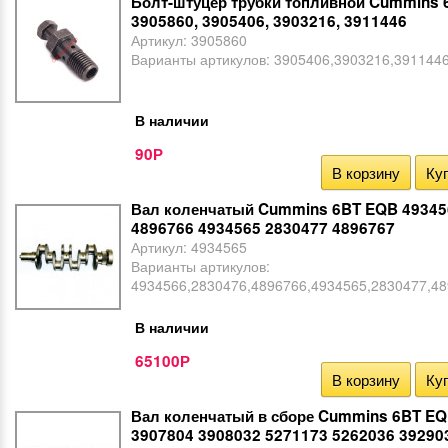
Болт-штуцер трубки топливной Cummins 
3905860, 3905406, 3903216, 3911446
Артикул:
3905860
Варианты артикулов:
3905406,3903216,391144
В наличии
90
Р
В корзину
Куп
Вал коленчатый Cummins 6BT EQB 49345
4896766 4934565 2830477 4896767
Артикул:
4934565
Варианты артикулов:
4934566,2830476,4896766,4934565,2830477,4
В наличии
65100
Р
В корзину
Куп
Вал коленчатый в сборе Cummins 6BT EQ
3907804 3908032 5271173 5262036 39290