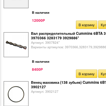
В наличии
12000
Р
В корзину
Куп
Вал распределительный Cummins 6BTA 3
3970366 3283179 3929886*
Артикул:
3907824*
Варианты артикулов:
3970366,3283179,3929886
В наличии
8400
Р
В корзину
Куп
Венец маховика (138 зубьев) Cummins 6BТ
3902127
Артикул:
3902127