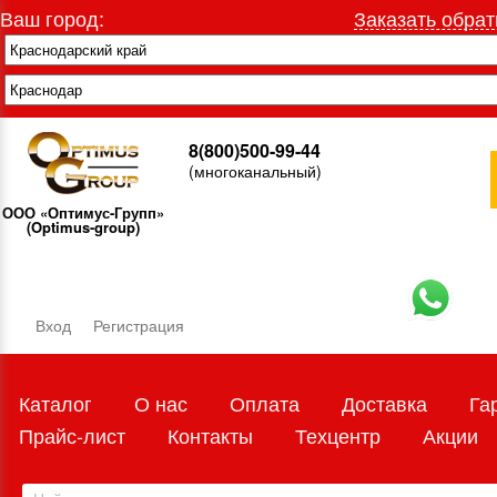
Ваш город:
Заказать обрат
8(800)500-99-44
(многоканальный)
ООО «Оптимус-Групп»
(Optimus-group)
Вход
Регистрация
Каталог
О нас
Оплата
Доставка
Га
Прайс-лист
Контакты
Техцентр
Акции