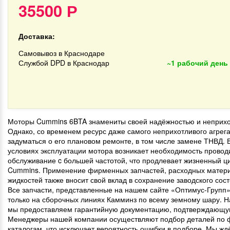
35500
Р
Доставка:
Самовывоз в Краснодаре
Службой DPD в Краснодар
~1 рабочий день
Моторы Cummins 6BTA знамениты своей надёжностью и неприхо
Однако, со временем ресурс даже самого неприхотливого агрега
задуматься о его плановом ремонте, в том числе замене ТНВД. 
условиях эксплуатации мотора возникает необходимость провод
обслуживание c большей частотой, что продлевает жизненный ц
Cummins. Применение фирменных запчастей, расходных матер
жидкостей также вносит свой вклад в сохранение заводского сос
Все запчасти, представленные на нашем сайте «Оптимус-Групп»
только на сборочных линиях Камминз по всему земному шару. Н
мы предоставляем гарантийную документацию, подтверждающую
Менеджеры нашей компании осуществляют подбор деталей по
каталогам, что исключает вероятность ошибки в подборе. Мы ж