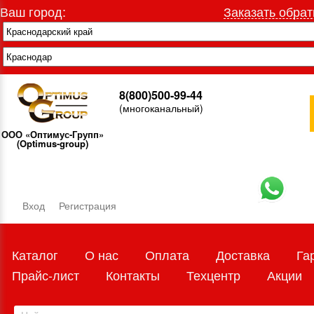
Ваш город:
Заказать обрат
8(800)500-99-44
(многоканальный)
ООО «Оптимус-Групп»
(Optimus-group)
Вход
Регистрация
Каталог
О нас
Оплата
Доставка
Га
Прайс-лист
Контакты
Техцентр
Акции