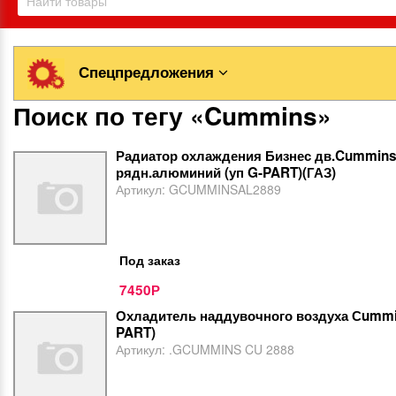
Спецпредложения
Поиск по тегу «Cummins»
Радиатор охлаждения Бизнес дв.Cummins
рядн.алюминий (уп G-PART)(ГАЗ)
Артикул:
GCUMMINSAL2889
Под заказ
7450
Р
Охладитель наддувочного воздуха Сummin
PART)
Артикул:
.GCUMMINS CU 2888