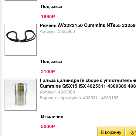
Под заказ
1995
Р
Ремень AV22x2150 Cummins NT855 33259
Артикул:
3325963
Под заказ
2100
Р
Гильза цилиндра (в сборе с уплотнитель
Cummins QSX15 ISX 4025311 4309389 40
Артикул:
4309389
Варианты артикулов:
4025311,4089153
В наличии
5000
Р
В корзину
Куп