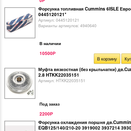
0
Р
Форсунка топливная Cummins 6ISLE Евро
0445120121*
Артикул:
0445120121
Варианты артикулов:
4940640
В наличии
10500
Р
В корзину
Куп
Муфта вязкостная (без крыльчатки) дв.C
2.8 HTKK22035151
Артикул:
HTKK22035151
Под заказ
2200
Р
Форсунка охлаждения поршня дв.Cummi
EQB125/140/210-20 3919002 3937214 393