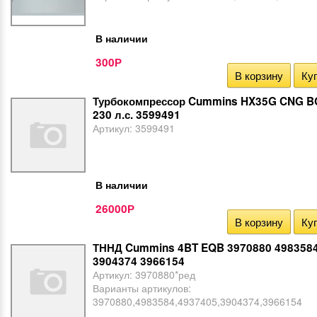
В наличии
300
Р
В корзину
Куп
Турбокомпрессор Cummins HX35G CNG BG
230 л.с. 3599491
Артикул:
3599491
В наличии
26000
Р
В корзину
Куп
ТННД Cummins 4BT EQB 3970880 4983584
3904374 3966154
Артикул:
3970880*ред
Варианты артикулов:
3970880,4983584,4937405,3904374,3966154