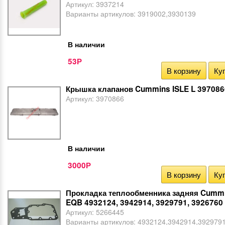
Артикул:
3937214
Варианты артикулов:
3919002,3930139
В наличии
53
Р
В корзину
Куп
Крышка клапанов Cummins ISLE L 397086
Артикул:
3970866
В наличии
3000
Р
В корзину
Куп
Прокладка теплообменника задняя Cummi
EQB 4932124, 3942914, 3929791, 3926760
Артикул:
5266445
Варианты артикулов:
4932124,3942914,392979