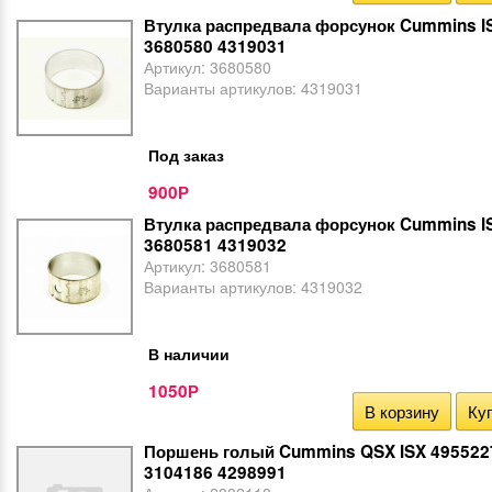
Втулка распредвала форсунок Cummins I
3680580 4319031
Артикул:
3680580
Варианты артикулов:
4319031
Под заказ
900
Р
Втулка распредвала форсунок Cummins I
3680581 4319032
Артикул:
3680581
Варианты артикулов:
4319032
В наличии
1050
Р
В корзину
Куп
Поршень голый Cummins QSX ISX 495522
3104186 4298991