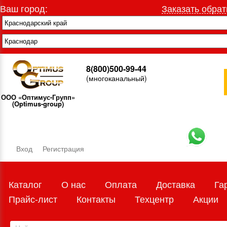
Ваш город:
Заказать обрат
8(800)500-99-44
(многоканальный)
ООО «Оптимус-Групп»
(Optimus-group)
Вход
Регистрация
Каталог
О нас
Оплата
Доставка
Га
Прайс-лист
Контакты
Техцентр
Акции