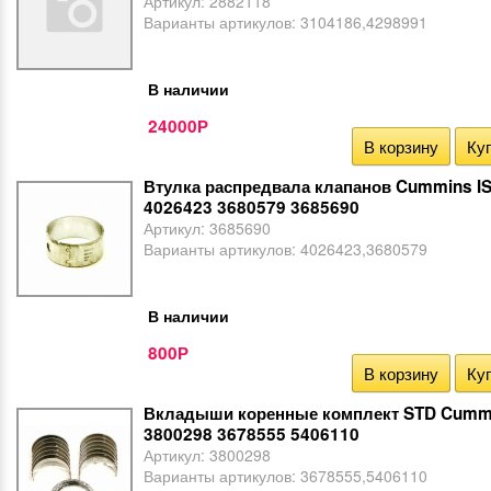
Артикул:
2882118
Варианты артикулов:
3104186,4298991
В наличии
24000
Р
В корзину
Куп
Втулка распредвала клапанов Cummins I
4026423 3680579 3685690
Артикул:
3685690
Варианты артикулов:
4026423,3680579
В наличии
800
Р
В корзину
Куп
Вкладыши коренные комплект STD Cummi
3800298 3678555 5406110
Артикул:
3800298
Варианты артикулов:
3678555,5406110