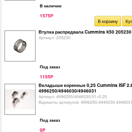
В наличии
1575
Р
В корзину
Куп
Втулка распредвала Cummins К50 205230
Артикул:
205230
Под заказ
1155
Р
Вкладыши коренные 0,25 Cummins ISF 2.
4996250/4946030/4946031
Артикул:
4996250/4946030/31+0.25
Варианты артикулов:
4996250,4946030,494603
Под заказ
0
Р