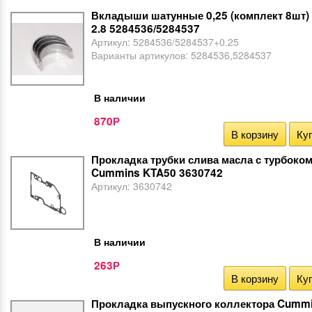
Вкладыши шатунные 0,25 (комплект 8шт)
2.8 5284536/5284537
Артикул:
5284536/5284537+0.25
Варианты артикулов:
5284536,5284537
В наличии
870
Р
В корзину
Куп
Прокладка трубки слива масла с турбоко
Cummins KTA50 3630742
Артикул:
3630742
В наличии
263
Р
В корзину
Куп
Прокладка выпускного коллектора Cumm