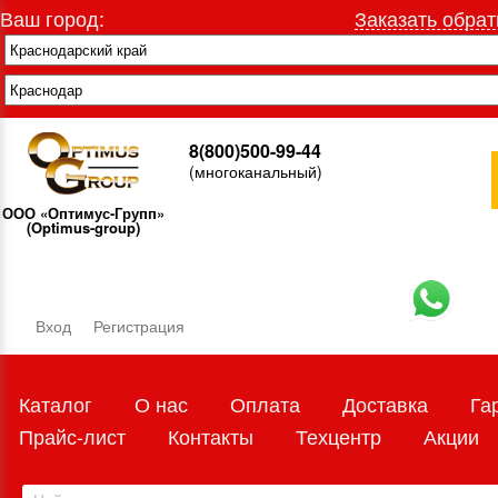
Ваш город:
Заказать обрат
8(800)500-99-44
(многоканальный)
ООО «Оптимус-Групп»
(Optimus-group)
Вход
Регистрация
Каталог
О нас
Оплата
Доставка
Га
Прайс-лист
Контакты
Техцентр
Акции