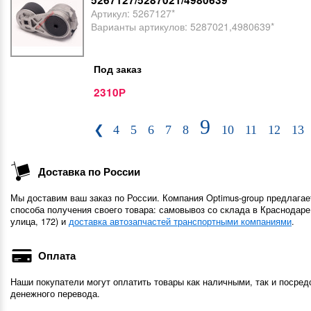
5267127/5287021/4980639*
Артикул:
5267127*
Варианты артикулов:
5287021,4980639*
Под заказ
2310
Р
9
❮
4
5
6
7
8
10
11
12
13
Доставка по России
Мы доставим ваш заказ по России. Компания Optimus-group предлагае
способа получения своего товара: самовывоз со склада в Краснодаре
улица, 172) и
доставка автозапчастей транспортными компаниями
.
Оплата
Наши покупатели могут оплатить товары как наличными, так и посред
денежного перевода.