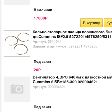
В наличии
17000
Р
В корзину
Куп
Кольцо стопорное пальца поршневого Би
дв.Cummins ISF2.8 5272201/4976250/531
Артикул:
5311011
Варианты артикулов:
5272201,4976250
Под заказ
20
Р
Вентилятор -ЕВРО 640мм с вязкостной м
Cummins 6ISBe185-300 020004621
Артикул:
020004621
Под заказ