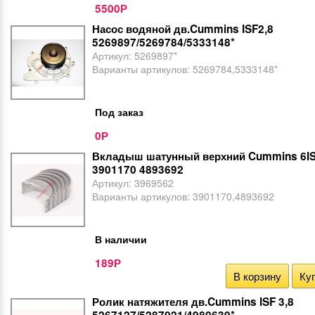
5500
Р
Насос водяной дв.Cummins ISF2,8
5269897/5269784/5333148*
Артикул:
5269897*
Варианты артикулов:
5269784,5333148*
Под заказ
0
Р
Вкладыш шатунный верхний Cummins 6I
3901170 4893692
Артикул:
3969562
Варианты артикулов:
3901170,4893692
В наличии
189
Р
В корзину
Куп
Ролик натяжителя дв.Cummins ISF 3,8