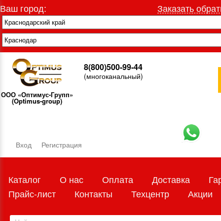
Ваш город:
Заказать обрат
8(800)500-99-44
(многоканальный)
ООО «Оптимус-Групп»
(Optimus-group)
Вход
Регистрация
Каталог
О нас
Оплата
Доставка
Га
Прайс-лист
Контакты
Техцентр
Акции