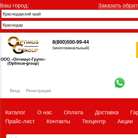
Ваш город:
Заказать обрат
8(800)500-99-44
(многоканальный)
ООО «Оптимус-Групп»
(Optimus-group)
Вход
Регистрация
Каталог
О нас
Оплата
Доставка
Га
Прайс-лист
Контакты
Техцентр
Акции