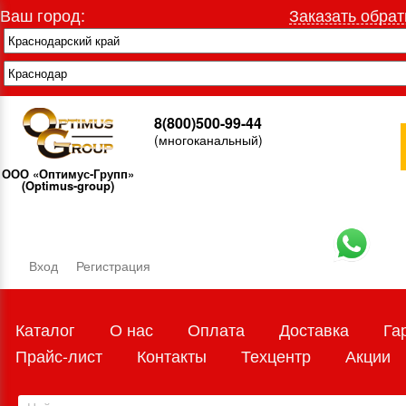
Ваш город:
Заказать обрат
8(800)500-99-44
(многоканальный)
ООО «Оптимус-Групп»
(Optimus-group)
Вход
Регистрация
Каталог
О нас
Оплата
Доставка
Га
Прайс-лист
Контакты
Техцентр
Акции