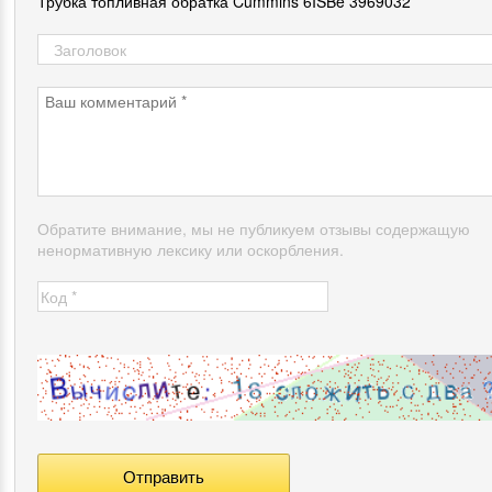
Трубка топливная обратка Cummins 6ISBe 3969032
Обратите внимание, мы не публикуем отзывы содержащую
ненормативную лексику или оскорбления.