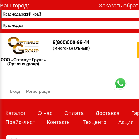
Ваш город:
Заказать обрат
8(800)500-99-44
(многоканальный)
ООО «Оптимус-Групп»
(Optimus-group)
Вход
Регистрация
Каталог
О нас
Оплата
Доставка
Га
Прайс-лист
Контакты
Техцентр
Акции