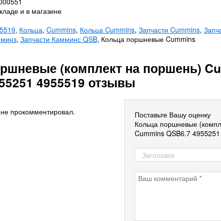
0000551
кладе и в магазине
5519
,
Кольца
,
Cummins
,
Кольца Cummins
,
Запчасти Cummins
,
Запч
мминз
,
Запчасти Камминс QSB
, Кольца поршневые Cummins
оршневые (комплект на поршень) C
55251 4955519 отзывы
 не прокомментировал.
Поставьте Вашу оценку
Кольца поршневые (компл
Cummins QSB6.7 4955251