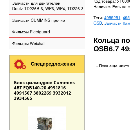
Код товара: УТ00
Запчасти для двигателей
Наличие: Есть на с
Deutz TD226B-6, WP6, WP4, TD226-3
Теги:
4955251
,
495
Запчасти CUMMINS прочие
QSB
,
Запчасти Ка
Фильтры Fleetguard
Кольца п
Фильтры Weichai
QSB6.7 49
Спецпредложения
- Пока еще никто
Блок цилиндров Cummins
4BT EQB140-20 4991816
4991507 3802269 3932012
3934565