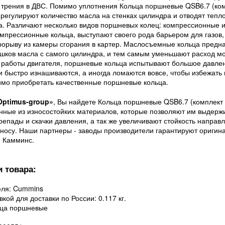
 трения в ДВС. Помимо уплотнения Кольца поршневые QSB6.7 (ко
регулируют количество масла на стенках цилиндра и отводят тепл
а. Различают несколько видов поршневых колец: компрессионные 
прессионные кольца, выступают своего рода барьером для газов,
рорыву из камеры сгорания в картер. Маслосъемные кольца предн
шков масла с самого цилиндра, и тем самым уменьшают расход м
 работы двигателя, поршневые кольца испытывают большое давлен
ни быстро изнашиваются, а иногда ломаются вовсе, чтобы избежать
имо приобретать качественные поршневые кольца.
Optimus-group»
, Вы найдете Кольца поршневые QSB6.7 (комплект
нные из износостойких материалов, которые позволяют им выдерж
епады и скачки давления, а так же увеличивают стойкость направ
зносу. Наши партнеры - заводы производители гарантируют оригин
й Камминс.
 товара:
еля: Cummins
вкой для доставки по России: 0.117 кг.
ьца поршневые