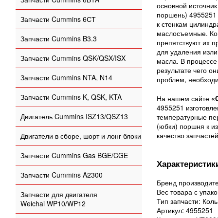
основной источник
поршень) 4955251 
Запчасти Cummins 6СТ
к стенкам цилиндр
маслосъемные. Ком
Запчасти Cummins B3.3
препятствуют их п
для удаления изли
Запчасти Cummins QSK/QSX/ISX
масла. В процессе
результате чего о
Запчасти Cummins NTA, N14
проблем, необход
Запчасти Cummins K, QSK, KTA
На нашем сайте
«
4955251 изготовле
Двигатель Cummins ISZ13/QSZ13
температурные пер
(юбки) поршня к и
качество запчасте
Двигатели в сборе, шорт и лонг блоки
Запчасти Cummins Gas BGE/CGE
Характеристики
Запчасти Cummins A2300
Бренд производит
Вес товара с упако
Запчасти для двигателя
Тип запчасти: Кол
Weichai WP10/WP12
Артикул: 4955251