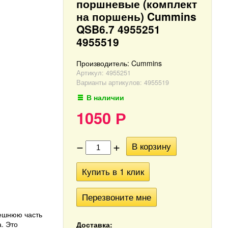
поршневые (комплект
на поршень) Cummins
QSB6.7 4955251
4955519
Производитель:
Cummins
Артикул:
4955251
Варианты артикулов: 4955519
В наличии
1050
Р
−
+
В корзину
Купить в 1 клик
Перезвоните мне
нешнюю часть
. Это
Доставка: