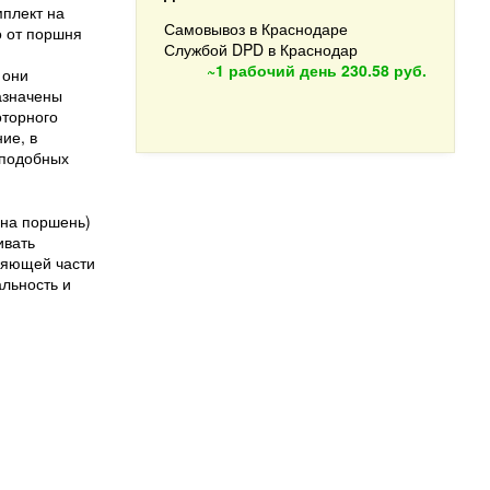
мплект на
Самовывоз в Краснодаре
о от поршня
Службой DPD в Краснодар
и
~1 рабочий день
230.58 руб.
 они
азначены
оторного
ие, в
 подобных
 на поршень)
ивать
ляющей части
альность и