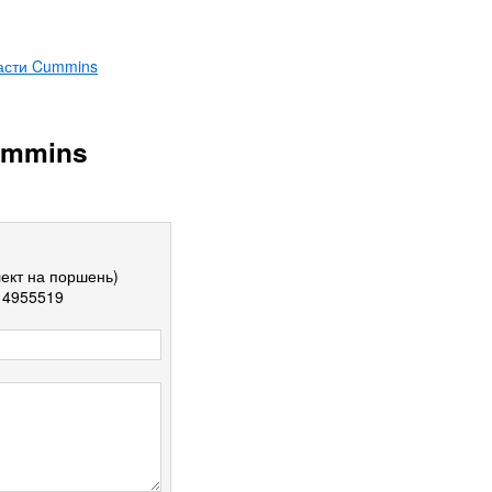
асти Cummins
ummins
ект на поршень)
 4955519