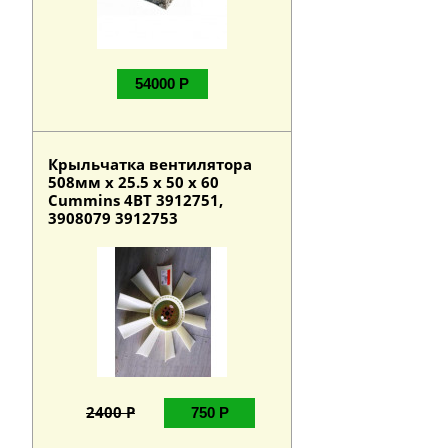
54000 Р
Крыльчатка вентилятора
508мм х 25.5 х 50 х 60
Cummins 4BT 3912751,
3908079 3912753
2400 Р
750 Р