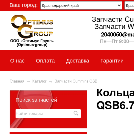
Ваш город:
Запчасти C
Запчасти W
2040050@mai
Пн—Пт 9:00—
ООО «Оптимус-Групп»
(Optimus-group)
О нас
Оплата
Доставка
Гарантии
Главная
→
Каталог
→
Запчасти Cummins QSB
Кольца
Поиск запчастей
QSB6.7