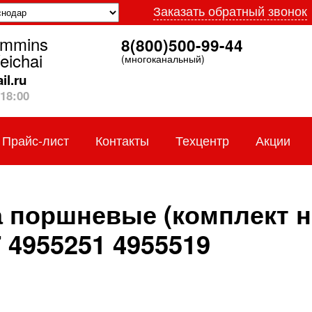
Заказать обратный звонок
ummins
8(800)500-99-44
eichai
(многоканальный)
l.ru
18:00
Прайс-лист
Контакты
Техцентр
Акции
 поршневые (комплект 
 4955251 4955519