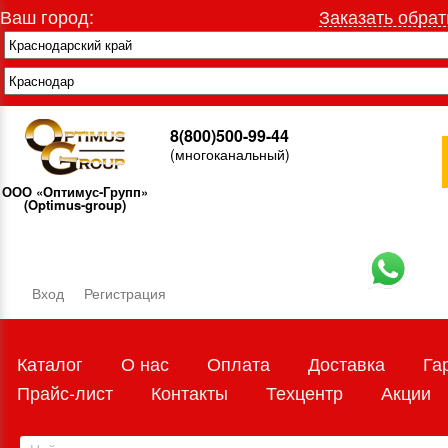
Ваш город:
Заказать обрат
8(800)500-99-44
(многоканальный)
ООО «Оптимус-Групп»
(Optimus-group)
Вход
Регистрация
Каталог
О нас
Оплата
Доставка
Га
Прайс-лист
Контакты
Техцентр
Акции