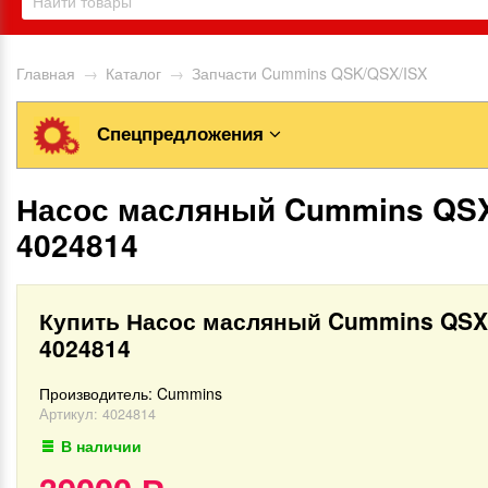
Главная
→
Каталог
→
Запчасти Cummins QSK/QSX/ISX
Спецпредложения
Насос масляный Cummins QS
4024814
Купить Насос масляный Cummins QSX
4024814
Производитель:
Cummins
Артикул:
4024814
В наличии