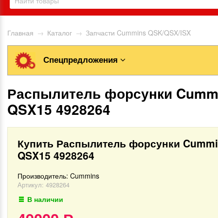
Главная
→
Каталог
→
Запчасти Cummins QSK/QSX/ISX
Спецпредложения
Распылитель форсунки Cumm
QSX15 4928264
Купить Распылитель форсунки Cumm
QSX15 4928264
Производитель:
Cummins
Артикул:
4928264
В наличии