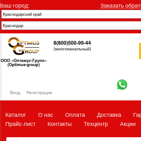
Ваш город:
Заказать обрат
8(800)500-99-44
(многоканальный)
ООО «Оптимус-Групп»
(Optimus-group)
Вход
Регистрация
Каталог
О нас
Оплата
Доставка
Га
Прайс-лист
Контакты
Техцентр
Акции