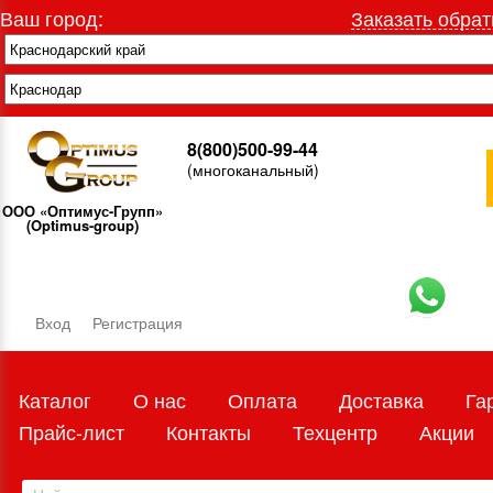
Ваш город:
Заказать обрат
8(800)500-99-44
(многоканальный)
ООО «Оптимус-Групп»
(Optimus-group)
Вход
Регистрация
Каталог
О нас
Оплата
Доставка
Га
Прайс-лист
Контакты
Техцентр
Акции