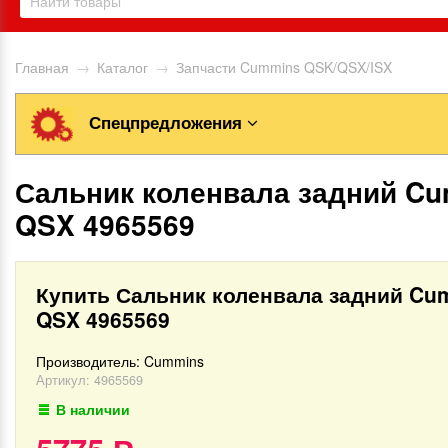
Главная
→
Каталог
→
Запчасти Cummins QSK/QSX/ISX
Спецпредложения
Сальник коленвала задний C
QSX 4965569
Купить Сальник коленвала задний Cu
QSX 4965569
Производитель:
Cummins
Артикул:
4965569
В наличии