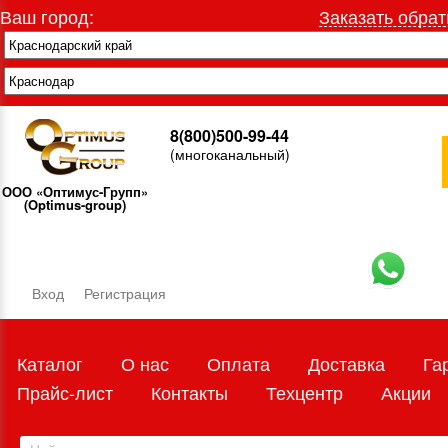
Ваш город:
Заказать обрат
8(800)500-99-44
(многоканальный)
ООО «Оптимус-Групп»
(Optimus-group)
Вход
Регистрация
Каталог
О нас
Оплата
Доставка
Га
Прайс-лист
Контакты
Техцентр
Акции