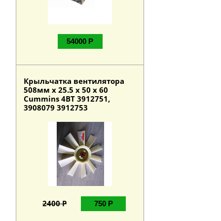
54000 Р
Крыльчатка вентилятора
508мм х 25.5 х 50 х 60
Cummins 4BT 3912751,
3908079 3912753
2400 Р
750 Р