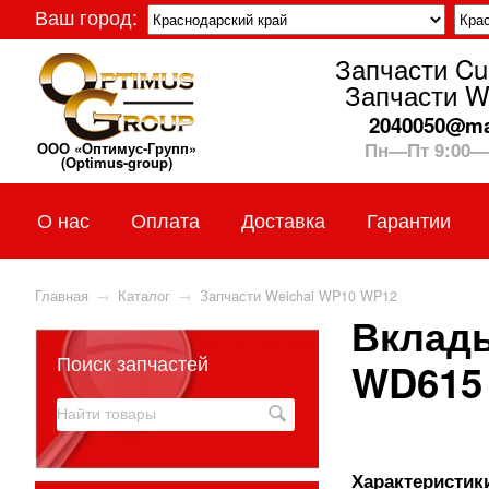
Ваш город:
Запчасти C
Запчасти W
2040050@mai
Пн—Пт 9:00—
ООО «Оптимус-Групп»
(Optimus-group)
О нас
Оплата
Доставка
Гарантии
Главная
→
Каталог
→
Запчасти Weichai WP10 WP12
Вклады
Поиск запчастей
WD615 
Характеристики