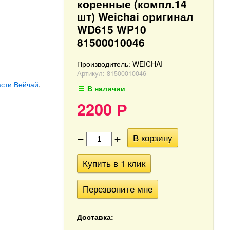
коренные (компл.14
шт) Weichai оригинал
WD615 WP10
81500010046
Производитель:
WEICHAI
Артикул:
81500010046
асти Вейчай
,
В наличии
2200
Р
−
+
В корзину
Купить в 1 клик
Перезвоните мне
Доставка: