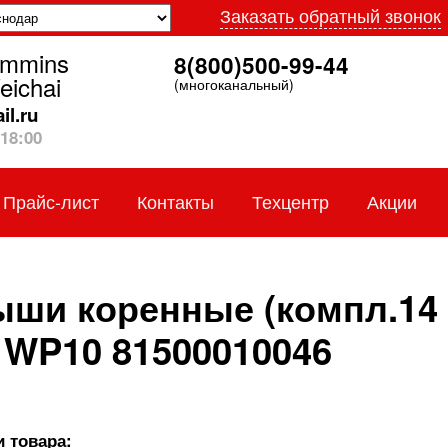
Заказать обратный звонок
ummins
8(800)500-99-44
eichai
(многоканальный)
l.ru
18:00
Прайс-лист
Контакты
Техцентр
Акции
ши коренные (компл.14 
WP10 81500010046
 товара: