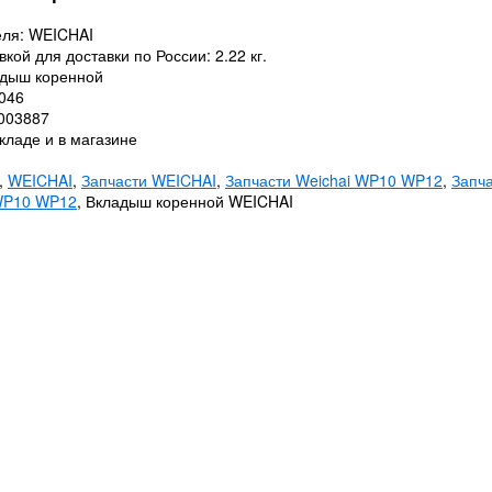
еля: WEICHAI
вкой для доставки по России: 2.22 кг.
адыш коренной
046
0003887
кладе и в магазине
,
WEICHAI
,
Запчасти WEICHAI
,
Запчасти Weichai WP10 WP12
,
Запч
WP10 WP12
, Вкладыш коренной WEICHAI