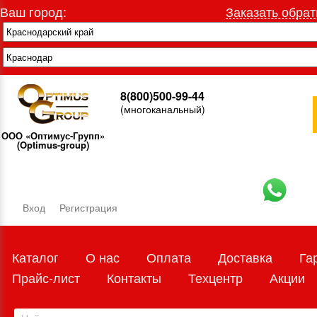
Ваш город:
Заказать обрат
8(800)500-99-44
(многоканальный)
ООО «Оптимус-Групп»
(Optimus-group)
Вход
Регистрация
Каталог
О нас
Оплата
Доставка
Га
Прайс-лист
Контакты
Техцентр
Акции